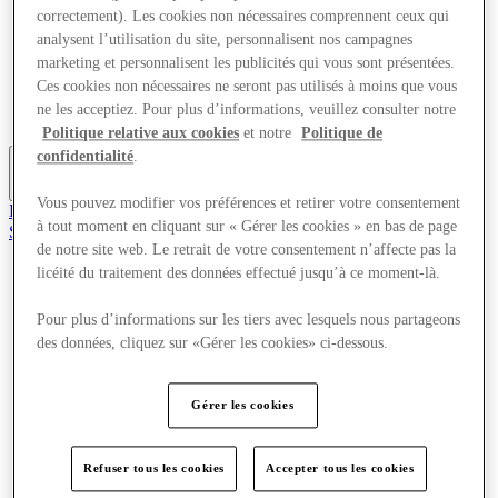
Offres
correctement). Les cookies non nécessaires comprennent ceux qui
Planifiez votre visite
analysent l’utilisation du site, personnalisent nos campagnes
Quoi de neuf
marketing et personnalisent les publicités qui vous sont présentées.
Mangez et buvez
Ces cookies non nécessaires ne seront pas utilisés à moins que vous
Cartes cadeaux
ne les acceptiez. Pour plus d’informations, veuillez consulter notre
Services
Politique relative aux cookies
et notre
Politique de
confidentialité
.
Plus
Vous pouvez modifier vos préférences et retirer votre consentement
Rejoignez le club
à tout moment en cliquant sur « Gérer les cookies » en bas de page
Sauvé
fr
de notre site web. Le retrait de votre consentement n’affecte pas la
licéité du traitement des données effectué jusqu’à ce moment-là.
Magasins
Offres
Pour plus d’informations sur les tiers avec lesquels nous partageons
Planifiez votre visite
des données, cliquez sur «Gérer les cookies» ci-dessous.
Quoi de neuf
Mangez et buvez
Cartes cadeaux
Gérer les cookies
Services
Plus
Refuser tous les cookies
Accepter tous les cookies