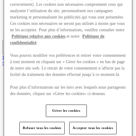
Offres
correctement). Les cookies non nécessaires comprennent ceux qui
Planifiez votre visite
analysent l’utilisation du site, personnalisent nos campagnes
Quoi de neuf
marketing et personnalisent les publicités qui vous sont présentées.
Mangez et buvez
Ces cookies non nécessaires ne seront pas utilisés à moins que vous
Cartes cadeaux
ne les acceptiez. Pour plus d’informations, veuillez consulter notre
Services
Politique relative aux cookies
et notre
Politique de
confidentialité
.
Plus
Vous pouvez modifier vos préférences et retirer votre consentement
Rejoignez le club
à tout moment en cliquant sur « Gérer les cookies » en bas de page
Sauvé
fr
de notre site web. Le retrait de votre consentement n’affecte pas la
licéité du traitement des données effectué jusqu’à ce moment-là.
Magasins
Offres
Pour plus d’informations sur les tiers avec lesquels nous partageons
Planifiez votre visite
des données, cliquez sur «Gérer les cookies» ci-dessous.
Quoi de neuf
Mangez et buvez
Cartes cadeaux
Gérer les cookies
Services
Plus
Refuser tous les cookies
Accepter tous les cookies