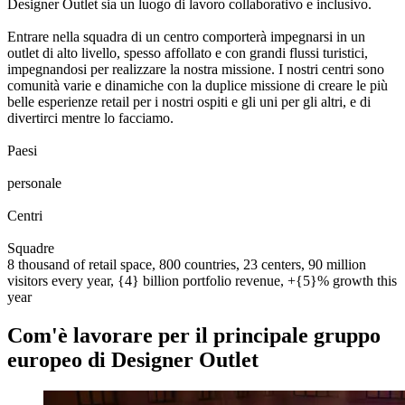
Designer Outlet sia un luogo di lavoro collaborativo e inclusivo.
Entrare nella squadra di un centro comporterà impegnarsi in un
outlet di alto livello, spesso affollato e con grandi flussi turistici,
impegnandosi per realizzare la nostra missione. I nostri centri sono
comunità varie e dinamiche con la duplice missione di creare le più
belle esperienze retail per i nostri ospiti e gli uni per gli altri, e di
divertirci mentre lo facciamo.
0
0
1
2
3
4
5
6
7
8
Paesi
0
0
1
2
3
4
5
6
7
8
0
0
1
2
3
4
5
6
7
8
9
0
0
0
1
2
3
4
5
6
7
8
9
0
personale
0
0
1
2
0
0
1
2
3
Centri
0
0
1
2
3
4
5
6
7
8
9
0
0
1
2
3
4
5
6
7
8
9
0
Squadre
8 thousand of retail space, 800 countries, 23 centers, 90 million
visitors every year, {4} billion portfolio revenue, +{5}% growth this
year
Com'è lavorare per il principale gruppo
europeo di Designer Outlet