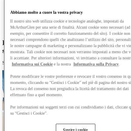
Mangia e Bevi
Gift Card
Abbiamo molto a cuore la vostra privacy
Servizi
Il nostro sito web utilizza cookie e tecnologie analoghe, impostati da
McArthurGlen per una serie di finalità. Alcuni cookie sono necessari (ad
Altro
esempio, per consentire il corretto funzionamento del sito). I cookie non
necessari comprendono quelli che analizzano l’utilizzo del sito, personal
Entra a far parte di un mondo
le nostre campagne di marketing e personalizzano la pubblicità che vi vi
straordinario.
mostrata. Tali cookie non necessari non verranno impostati a meno che 
li accettiate. Per ulteriori informazioni, vi invitiamo a consultare la nostr
Scopri le opportunità di lavoro presso [Nome Outlet Designer]
Informativa sui Cookie
e la nostra
Informativa sulla Privacy
.
Potete modificare le vostre preferenze e revocare il vostro consenso in qu
momento, cliccando su “Gestisci i Cookie” nel piè di pagina del nostro s
La revoca del consenso non pregiudica la liceità del trattamento dei dati
effettuato fino a quel momento.
Per informazioni sui soggetti terzi con cui condividiamo i dati, cliccate q
su “Gestisci i Cookie”.
Gestire i cookie