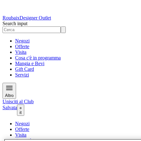
Roubaix
Designer Outlet
Search input
Negozi
Offerte
Visita
Cosa c'è in programma
Mangia e Bevi
Gift Card
Servizi
Altro
Unisciti al Club
Salvata
it
Negozi
Offerte
Visita
Cosa c'è in programma