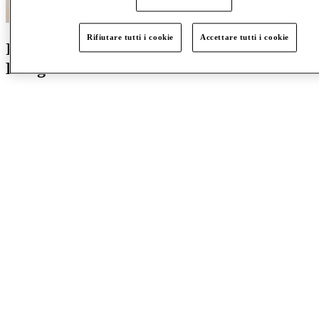
Rifiutare tutti i cookie
Accettare tutti i cookie
Inizia il tuo percorso con MCArthurGlen
Designer Outlets