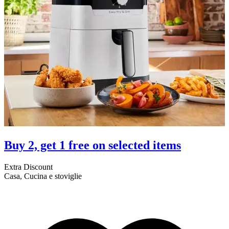
Buy 2, get 1 free on selected items
Extra Discount
E
Casa, Cucina e stoviglie
A
A