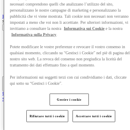
necessari comprendono quelli che analizzano l’utilizzo del sito,
personalizzano le nostre campagne di marketing e personalizzano la
Roubaix
Designer Outlet
pubblicità che vi viene mostrata. Tali cookie non necessari non verranno
Search input
impostati a meno che voi non li accettiate. Per ulteriori informazioni, vi
invitiamo a consultare la nostra
Informativa sui Cookie
e la nostra
Informativa sulla Privacy
.
Negozi
Offerte
Potete modificare le vostre preferenze e revocare il vostro consenso in
Visita
Cosa c'è in programma
qualsiasi momento, cliccando su “Gestisci i Cookie” nel piè di pagina del
Mangia e Bevi
nostro sito web. La revoca del consenso non pregiudica la liceità del
Gift Card
trattamento dei dati effettuato fino a quel momento.
Servizi
Per informazioni sui soggetti terzi con cui condividiamo i dati, cliccate
qui sotto su “Gestisci i Cookie”.
Altro
Unisciti al Club
Salvata
Gestire i cookie
it
Negozi
Rifiutare tutti i cookie
Accettare tutti i cookie
Offerte
Visita
Cosa c'è in programma