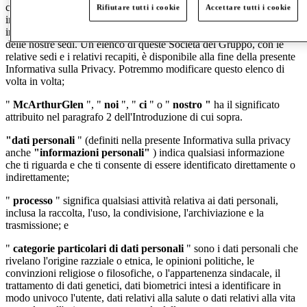
controllata diretta o indiretta (e il termine
"Società del Gruppo"
è
Rifiutare tutti i cookie
Accettare tutti i cookie
interpretato di conseguenza). Le nostre Società del Gruppo
includono le società di gestione controllate che operano in ciascuna
delle nostre sedi. Un elenco di queste Società del Gruppo, con le
relative sedi e i relativi recapiti, è disponibile alla fine della presente
Informativa sulla Privacy. Potremmo modificare questo elenco di
volta in volta;
"
McArthurGlen
", "
noi
", "
ci
" o "
nostro "
ha il significato
attribuito nel paragrafo 2 dell'Introduzione di cui sopra.
"dati personali
" (definiti nella presente Informativa sulla privacy
anche
"informazioni personali"
) indica qualsiasi informazione
che ti riguarda e che ti consente di essere identificato direttamente o
indirettamente;
"
processo
" significa qualsiasi attività relativa ai dati personali,
inclusa la raccolta, l'uso, la condivisione, l'archiviazione e la
trasmissione; e
"
categorie particolari di dati personali
" sono i dati personali che
rivelano l'origine razziale o etnica, le opinioni politiche, le
convinzioni religiose o filosofiche, o l'appartenenza sindacale, il
trattamento di dati genetici, dati biometrici intesi a identificare in
modo univoco l'utente, dati relativi alla salute o dati relativi alla vita