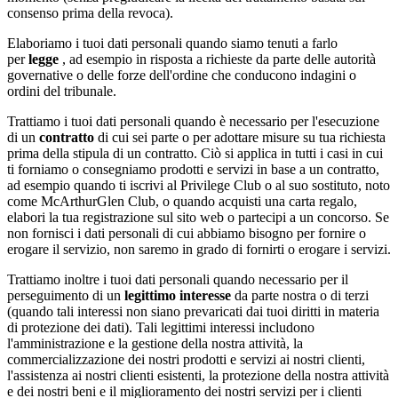
consenso prima della revoca).
Elaboriamo i tuoi dati personali quando siamo tenuti a farlo
per
legge
, ad esempio in risposta a richieste da parte delle autorità
governative o delle forze dell'ordine che conducono indagini o
ordini del tribunale.
Trattiamo i tuoi dati personali quando è necessario per l'esecuzione
di un
contratto
di cui sei parte o per adottare misure su tua richiesta
prima della stipula di un contratto. Ciò si applica in tutti i casi in cui
ti forniamo o consegniamo prodotti e servizi in base a un contratto,
ad esempio quando ti iscrivi al Privilege Club o al suo sostituto, noto
come McArthurGlen Club, o quando acquisti una carta regalo,
elabori la tua registrazione sul sito web o partecipi a un concorso. Se
non fornisci i dati personali di cui abbiamo bisogno per fornire o
erogare il servizio, non saremo in grado di fornirti o erogare i servizi.
Trattiamo inoltre i tuoi dati personali quando necessario per il
perseguimento di un
legittimo interesse
da parte nostra o di terzi
(quando tali interessi non siano prevaricati dai tuoi diritti in materia
di protezione dei dati). Tali legittimi interessi includono
l'amministrazione e la gestione della nostra attività, la
commercializzazione dei nostri prodotti e servizi ai nostri clienti,
l'assistenza ai nostri clienti esistenti, la protezione della nostra attività
e dei nostri beni e il miglioramento dei nostri servizi per i clienti