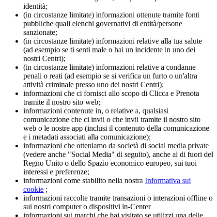
identità;
(in circostanze limitate) informazioni ottenute tramite fonti
pubbliche quali elenchi governativi di entità/persone
sanzionate;
(in circostanze limitate) informazioni relative alla tua salute
(ad esempio se ti senti male o hai un incidente in uno dei
nostri Centri);
(in circostanze limitate) informazioni relative a condanne
penali o reati (ad esempio se si verifica un furto o un'altra
attività criminale presso uno dei nostri Centri);
informazioni che ci fornisci allo scopo di Clicca e Prenota
tramite il nostro sito web;
informazioni contenute in, o relative a, qualsiasi
comunicazione che ci invii o che invii tramite il nostro sito
web o le nostre app (inclusi il contenuto della comunicazione
e i metadati associati alla comunicazione);
informazioni che otteniamo da società di social media private
(vedere anche "Social Media" di seguito), anche al di fuori del
Regno Unito o dello Spazio economico europeo, sui tuoi
interessi e preferenze;
informazioni come stabilito nella nostra
Informativa sui
cookie
;
informazioni raccolte tramite transazioni o interazioni offline o
sui nostri computer o dispositivi in-Center
informazioni sui marchi che hai visitato se utilizzi una delle