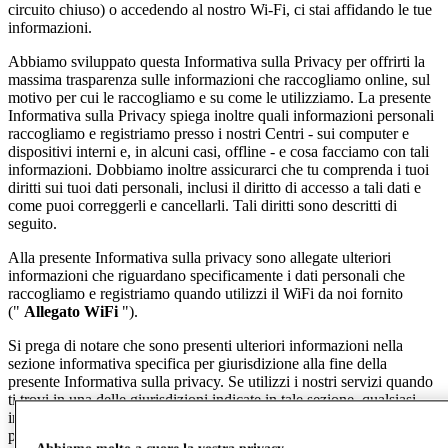
circuito chiuso) o accedendo al nostro Wi-Fi, ci stai affidando le tue
informazioni.
Abbiamo sviluppato questa Informativa sulla Privacy per offrirti la
massima trasparenza sulle informazioni che raccogliamo online, sul
motivo per cui le raccogliamo e su come le utilizziamo. La presente
Informativa sulla Privacy spiega inoltre quali informazioni personali
raccogliamo e registriamo presso i nostri Centri - sui computer e
dispositivi interni e, in alcuni casi, offline - e cosa facciamo con tali
informazioni. Dobbiamo inoltre assicurarci che tu comprenda i tuoi
diritti sui tuoi dati personali, inclusi il diritto di accesso a tali dati e
come puoi correggerli e cancellarli. Tali diritti sono descritti di
seguito.
Alla presente Informativa sulla privacy sono allegate ulteriori
informazioni che riguardano specificamente i dati personali che
raccogliamo e registriamo quando utilizzi il WiFi da noi fornito
("
Allegato WiFi
").
Si prega di notare che sono presenti ulteriori informazioni nella
sezione informativa specifica per giurisdizione alla fine della
presente Informativa sulla privacy. Se utilizzi i nostri servizi quando
ti trovi in una delle giurisdizioni indicate in tale sezione, qualsiasi
informazione nella sezione relativa alla tua giurisdizione avrà la
precedenza su qualsiasi informazione contrastante presente nelle