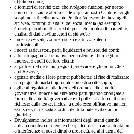
di joint venture;
a fornitori di servizi terzi che svolgono funzioni per nostro
conto in relazione al Sito e alle app o ai nostri Centri e per gli
scopi indicati nella presente Politica (ad esempio, hosting di
siti web, fornitori di analisi dei social media (ad esempio
Google), fornitori di servizi di posta elettronica di marketing,
analisti di dati e sviluppatori di siti web);
i nostri avvocati, commercialisti e altri consulenti
professionali;
i nostri assicuratori, periti liquidatori e revisori dei conti;
altre compagnie assicurative per sostenere i loro legittimi
interessi o quelli dei loro clienti;
ai partner del marchio (negozi) per evadere gli ordini Click
and Reserve;
agenzie media e i loro partner pubblicitari al fine di realizzare
campagne di marketing mirate come descritto sopra;
agli enti regolatori, alle forze dell'ordine e alle autorità
governative, nonché ad altre terze parti quando obbligate a
farlo dalle autorità governative e di polizia o altrimenti come
richiesto dalla legge, inclusi, a titolo esemplificativo ma non
esaustivo, in risposta a ordini del tribunale e citazioni in
giudizio;
Divulghiamo inoltre le informazioni degli utenti quando
abbiamo motivo di ritenere che qualcuno stia causando danni
o interferenze ai nostri diritti o proprietà, ad altri utenti del