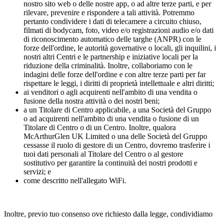
nostro sito web o delle nostre app, o ad altre terze parti, e per
rilevare, prevenire e rispondere a tali attività. Potremmo
pertanto condividere i dati di telecamere a circuito chiuso,
filmati di bodycam, foto, video e/o registrazioni audio e/o dati
di riconoscimento automatico delle targhe (ANPR) con le
forze dell'ordine, le autorità governative o locali, gli inquilini, i
nostri altri Centri e le partnership e iniziative locali per la
riduzione della criminalità. Inoltre, collaboriamo con le
indagini delle forze dell'ordine e con altre terze parti per far
rispettare le leggi, i diritti di proprietà intellettuale e altri diritti;
ai venditori o agli acquirenti nell'ambito di una vendita o
fusione della nostra attività o dei nostri beni;
a un Titolare di Centro applicabile, a una Società del Gruppo
o ad acquirenti nell'ambito di una vendita o fusione di un
Titolare di Centro o di un Centro. Inoltre, qualora
McArthurGlen UK Limited o una delle Società del Gruppo
cessasse il ruolo di gestore di un Centro, dovremo trasferire i
tuoi dati personali al Titolare del Centro o al gestore
sostitutivo per garantire la continuità dei nostri prodotti e
servizi; e
come descritto nell'allegato WiFi.
Inoltre, previo tuo consenso ove richiesto dalla legge, condividiamo