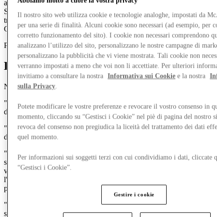
Abbiamo molto a cuore la vostra privacy
altre parti della presente Informativa sulla privacy. Se ti trovi nello
Spazio economico europeo ("
SEE
"), il GDPR si applica al
Il nostro sito web utilizza cookie e tecnologie analoghe, impostati da 
trattamento dei tuoi dati personali. Se ti trovi nel Regno Unito, il
per una serie di finalità. Alcuni cookie sono necessari (ad esempio, per co
GDPR del Regno Unito si applica ai tuoi dati personali.
corretto funzionamento del sito). I cookie non necessari comprendono qu
Per maggiori informazioni cliccare sulle sezioni sottostanti.
analizzano l’utilizzo del sito, personalizzano le nostre campagne di mark
personalizzano la pubblicità che vi viene mostrata. Tali cookie non neces
Definizioni e interpretazione
verranno impostati a meno che voi non li accettiate. Per ulteriori inform
invitiamo a consultare la nostra
Informativa sui Cookie
e la nostra
In
Nella presente Informativa sulla privacy:
sulla Privacy
.
"
Centro
" ha il significato attribuito nel paragrafo 1
Potete modificare le vostre preferenze e revocare il vostro consenso in qu
dell'Introduzione di cui sopra;
momento, cliccando su “Gestisci i Cookie” nel piè di pagina del nostro s
revoca del consenso non pregiudica la liceità del trattamento dei dati effe
"
Proprietario del centro
" significa il proprietario di uno dei centri
da noi gestiti;
quel momento.
"
titolare del trattamento
" è un termine legale e si riferisce alla
Per informazioni sui soggetti terzi con cui condividiamo i dati, cliccate q
società che prende decisioni su come e perché i tuoi dati personali
“Gestisci i Cookie”.
vengono elaborati ed è quindi responsabile di garantire che
l'elaborazione venga effettuata in conformità con le leggi sulla
protezione dei dati pertinenti;
Gestire i cookie
"
Società del Gruppo
" indica McArthurGlen UK Limited, la
società madre di McArthurGlen UK Limited o qualsiasi sua