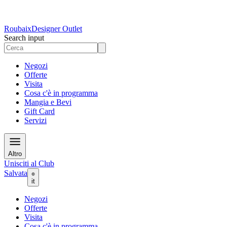
Roubaix
Designer Outlet
Search input
Negozi
Offerte
Visita
Cosa c'è in programma
Mangia e Bevi
Gift Card
Servizi
Altro
Unisciti al Club
Salvata
it
Negozi
Offerte
Visita
Cosa c'è in programma