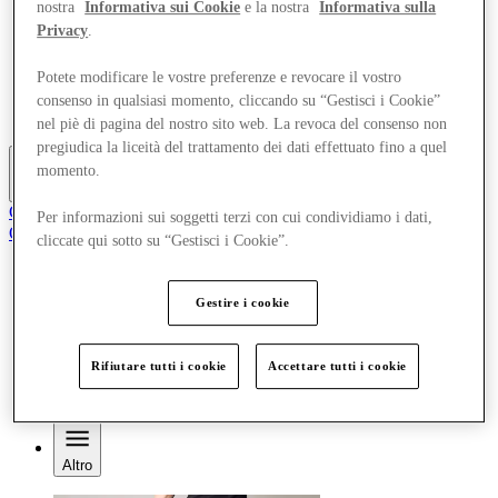
nostra
Informativa sui Cookie
e la nostra
Informativa sulla
Negozi
Privacy
.
Pianifica la tua visita
Cosa c'è
Mangia e Bevi
Potete modificare le vostre preferenze e revocare il vostro
Gift Card
consenso in qualsiasi momento, cliccando su “Gestisci i Cookie”
Servizi
nel piè di pagina del nostro sito web. La revoca del consenso non
pregiudica la liceità del trattamento dei dati effettuato fino a quel
momento.
Altro
Club
Per informazioni sui soggetti terzi con cui condividiamo i dati,
Oggetti salvati
cliccate qui sotto su “Gestisci i Cookie”.
it
Offerte
Gestire i cookie
Negozi
Pianifica la tua visita
Cosa c'è
Rifiutare tutti i cookie
Accettare tutti i cookie
Mangia e Bevi
Gift Card
Servizi
Altro