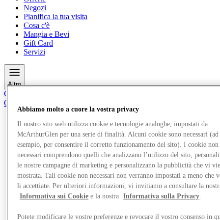
Negozi
Pianifica la tua visita
Cosa c'è
Mangia e Bevi
Gift Card
Servizi
Altro
Club
Oggetti salvati
Abbiamo molto a cuore la vostra privacy
it
Il nostro sito web utilizza cookie e tecnologie analoghe, impostati da
Offerte
McArthurGlen per una serie di finalità. Alcuni cookie sono necessari (ad
Negozi
esempio, per consentire il corretto funzionamento del sito). I cookie non
Pianifica la tua visita
Cosa c'è
necessari comprendono quelli che analizzano l’utilizzo del sito, personal
Mangia e Bevi
le nostre campagne di marketing e personalizzano la pubblicità che vi vi
Gift Card
mostrata. Tali cookie non necessari non verranno impostati a meno che 
Servizi
li accettiate. Per ulteriori informazioni, vi invitiamo a consultare la nostr
Informativa sui Cookie
e la nostra
Informativa sulla Privacy
.
Altro
Potete modificare le vostre preferenze e revocare il vostro consenso in qu