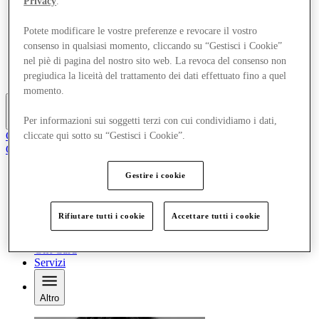
Privacy
.
Negozi
Pianifica la tua visita
Potete modificare le vostre preferenze e revocare il vostro
Cosa c'è
consenso in qualsiasi momento, cliccando su “Gestisci i Cookie”
Mangia e Bevi
nel piè di pagina del nostro sito web. La revoca del consenso non
Gift Card
Servizi
pregiudica la liceità del trattamento dei dati effettuato fino a quel
momento.
Per informazioni sui soggetti terzi con cui condividiamo i dati,
Altro
Club
cliccate qui sotto su “Gestisci i Cookie”.
Oggetti salvati
it
Gestire i cookie
Offerte
Negozi
Pianifica la tua visita
Rifiutare tutti i cookie
Accettare tutti i cookie
Cosa c'è
Mangia e Bevi
Gift Card
Servizi
Altro