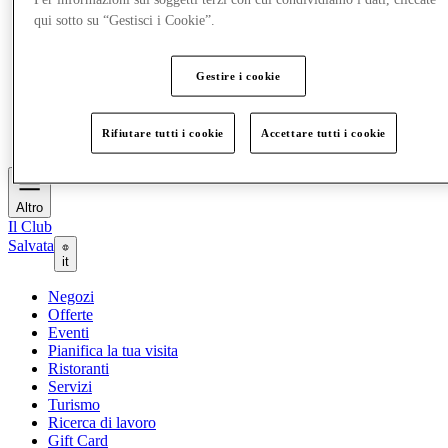
Offerte
qui sotto su “Gestisci i Cookie”.
Eventi
Pianifica la tua visita
Ristoranti
Gestire i cookie
Servizi
Turismo
Ricerca di lavoro
Rifiutare tutti i cookie
Accettare tutti i cookie
Gift Card
Altro
Il Club
Salvata
it
Negozi
Offerte
Eventi
Pianifica la tua visita
Ristoranti
Servizi
Turismo
Ricerca di lavoro
Gift Card