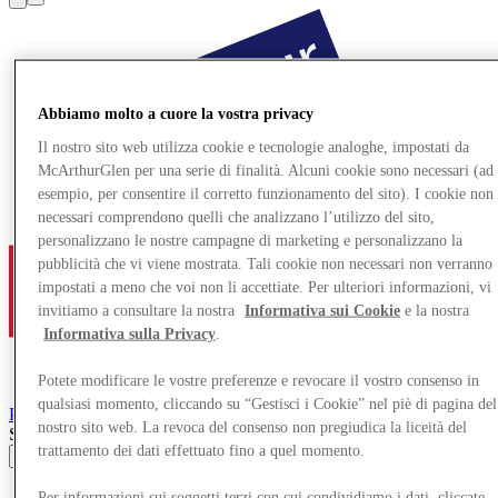
Abbiamo molto a cuore la vostra privacy
Il nostro sito web utilizza cookie e tecnologie analoghe, impostati da
McArthurGlen per una serie di finalità. Alcuni cookie sono necessari (ad
esempio, per consentire il corretto funzionamento del sito). I cookie non
necessari comprendono quelli che analizzano l’utilizzo del sito,
personalizzano le nostre campagne di marketing e personalizzano la
pubblicità che vi viene mostrata. Tali cookie non necessari non verranno
impostati a meno che voi non li accettiate. Per ulteriori informazioni, vi
invitiamo a consultare la nostra
Informativa sui Cookie
e la nostra
Informativa sulla Privacy
.
Potete modificare le vostre preferenze e revocare il vostro consenso in
qualsiasi momento, cliccando su “Gestisci i Cookie” nel piè di pagina del
Paris-Giverny
Designer Outlet
nostro sito web. La revoca del consenso non pregiudica la liceità del
Search input
trattamento dei dati effettuato fino a quel momento.
Negozi
Per informazioni sui soggetti terzi con cui condividiamo i dati, cliccate