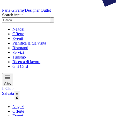
Paris-Giverny
Designer Outlet
Search input
Negozi
Offerte
Eventi
Pianifica la tua visita
Ristoranti
Servizi
Turismo
Ricerca di lavoro
Gift Card
Altro
Il Club
Salvata
it
Negozi
Offerte
Eventi