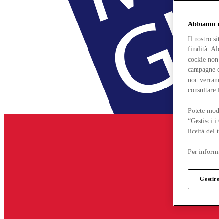
Abbiamo mo
Il nostro s
finalità. A
cookie non 
campagne di
non verrann
consultare 
Potete modi
“Gestisci i
liceità del
Per informa
Gestire