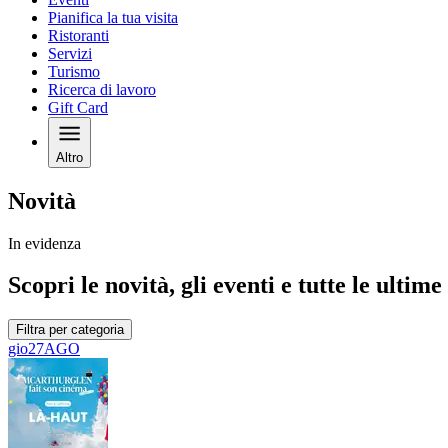
Pianifica la tua visita
Ristoranti
Servizi
Turismo
Ricerca di lavoro
Gift Card
Altro
Novità
In evidenza
Scopri le novità, gli eventi e tutte le ultime
Filtra per categoria
gio
27
AGO