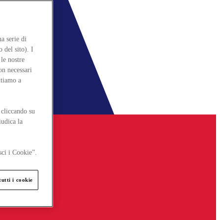
a serie di
 del sito). I
le nostre
on necessari
itiamo a
 cliccando su
iudica la
sci i Cookie”.
utti i cookie