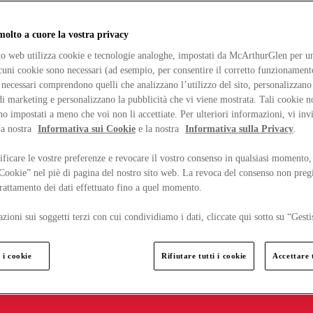
lto a cuore la vostra privacy
ito web utilizza cookie e tecnologie analoghe, impostati da McArthurGlen per un
lcuni cookie sono necessari (ad esempio, per consentire il corretto funzionamento
necessari comprendono quelli che analizzano l’utilizzo del sito, personalizzano 
 marketing e personalizzano la pubblicità che vi viene mostrata. Tali cookie n
o impostati a meno che voi non li accettiate. Per ulteriori informazioni, vi inv
la nostra
Informativa sui Cookie
e la nostra
Informativa sulla Privacy
.
ficare le vostre preferenze e revocare il vostro consenso in qualsiasi momento,
 Cookie” nel piè di pagina del nostro sito web. La revoca del consenso non preg
 trattamento dei dati effettuato fino a quel momento.
zioni sui soggetti terzi con cui condividiamo i dati, cliccate qui sotto su “Gesti
 i cookie
Rifiutare tutti i cookie
Accettare t