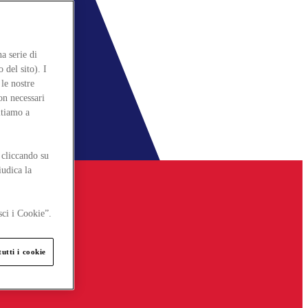
a serie di
 del sito). I
le nostre
on necessari
itiamo a
 cliccando su
iudica la
sci i Cookie”.
utti i cookie