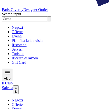
Paris-Giverny
Designer Outlet
Search input
Negozi
Offerte
Eventi
Pianifica la tua visita
Ristoranti
Servizi
Turismo
Ricerca di lavoro
Gift Card
Altro
Il Club
Salvata
it
Negozi
Offerte
Eventi