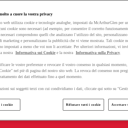
lto a cuore la vostra privacy
ito web utilizza cookie e tecnologie analoghe, impostati da McArthurGlen per un
lcuni cookie sono necessari (ad esempio, per consentire il corretto funzionamento
necessari comprendono quelli che analizzano l’utilizzo del sito, personalizzano 
 marketing e personalizzano la pubblicità che vi viene mostrata. Tali cookie n
o impostati a meno che voi non li accettiate. Per ulteriori informazioni, vi inv
la nostra
Informativa sui Cookie
e la nostra
Informativa sulla Privacy
.
ficare le vostre preferenze e revocare il vostro consenso in qualsiasi momento,
 Cookie” nel piè di pagina del nostro sito web. La revoca del consenso non preg
 trattamento dei dati effettuato fino a quel momento.
zioni sui soggetti terzi con cui condividiamo i dati, cliccate qui sotto su “Gesti
 i cookie
Rifiutare tutti i cookie
Accettare t