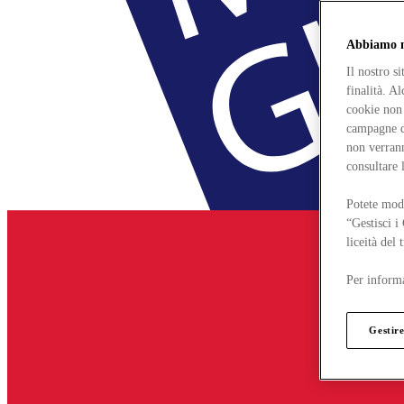
Abbiamo mo
Il nostro s
finalità. A
cookie non 
campagne di
non verrann
consultare 
Potete modi
“Gestisci i
liceità del
Per informa
Gestire