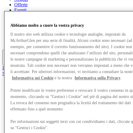
Offerte
Eventi
Pianifica la tua visita
Ristoranti
Abbiamo molto a cuore la vostra privacy
Servizi
Turismo
Il nostro sito web utilizza cookie e tecnologie analoghe, impostati da
Ricerca di lavoro
McArthurGlen per una serie di finalità. Alcuni cookie sono necessari (ad
Gift Card
esempio, per consentire il corretto funzionamento del sito). I cookie non
necessari comprendono quelli che analizzano l’utilizzo del sito, personal
le nostre campagne di marketing e personalizzano la pubblicità che vi vi
More
mostrata. Tali cookie non necessari non verranno impostati a meno che 
Il Club
li accettiate. Per ulteriori informazioni, vi invitiamo a consultare la nostr
Salvata
Informativa sui Cookie
e la nostra
Informativa sulla Privacy
.
it
Negozi
Potete modificare le vostre preferenze e revocare il vostro consenso in qu
Offerte
momento, cliccando su “Gestisci i Cookie” nel piè di pagina del nostro s
Eventi
La revoca del consenso non pregiudica la liceità del trattamento dei dati
Pianifica la tua visita
effettuato fino a quel momento.
Ristoranti
Servizi
Turismo
Per informazioni sui soggetti terzi con cui condividiamo i dati, cliccate q
Ricerca di lavoro
su “Gestisci i Cookie”.
Gift Card