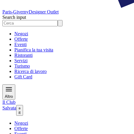
Paris-Giverny
Designer Outlet
Search input
Negozi
Offerte
Eventi
Pianifica la tua visita
Ristoranti
Servizi
Turismo
Ricerca di lavoro
Gift Card
Altro
Il Club
Salvata
it
Negozi
Offerte
Eventi