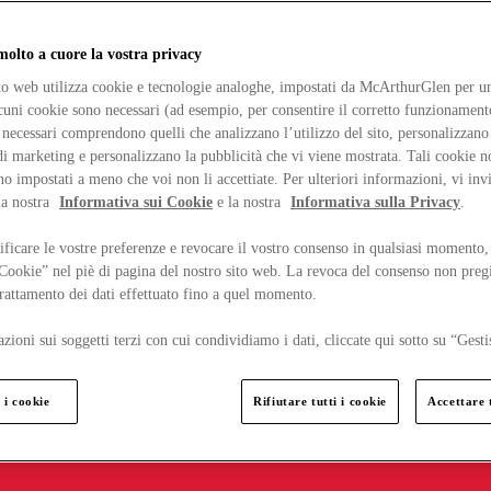
lto a cuore la vostra privacy
ito web utilizza cookie e tecnologie analoghe, impostati da McArthurGlen per un
lcuni cookie sono necessari (ad esempio, per consentire il corretto funzionamento
necessari comprendono quelli che analizzano l’utilizzo del sito, personalizzano 
 marketing e personalizzano la pubblicità che vi viene mostrata. Tali cookie n
o impostati a meno che voi non li accettiate. Per ulteriori informazioni, vi inv
la nostra
Informativa sui Cookie
e la nostra
Informativa sulla Privacy
.
ficare le vostre preferenze e revocare il vostro consenso in qualsiasi momento,
 Cookie” nel piè di pagina del nostro sito web. La revoca del consenso non preg
 trattamento dei dati effettuato fino a quel momento.
zioni sui soggetti terzi con cui condividiamo i dati, cliccate qui sotto su “Gesti
 i cookie
Rifiutare tutti i cookie
Accettare t