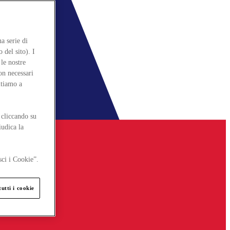
a serie di
 del sito). I
le nostre
on necessari
itiamo a
 cliccando su
iudica la
sci i Cookie”.
utti i cookie