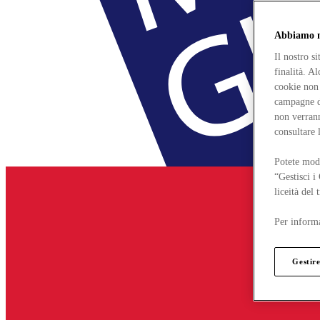
Abbiamo mo
Il nostro s
finalità. A
cookie non 
campagne di
non verrann
consultare 
Potete modi
“Gestisci i
liceità del
Per informa
Gestire