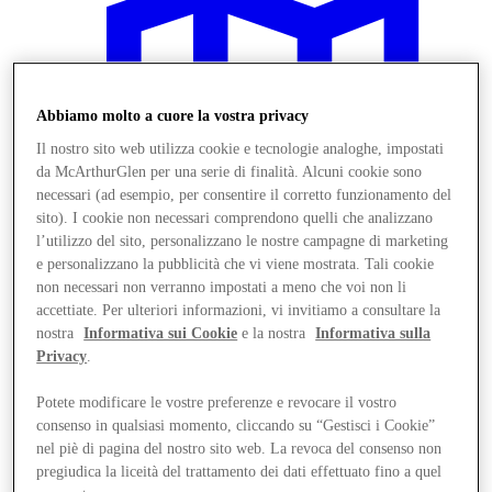
Abbiamo molto a cuore la vostra privacy
Il nostro sito web utilizza cookie e tecnologie analoghe, impostati
da McArthurGlen per una serie di finalità. Alcuni cookie sono
necessari (ad esempio, per consentire il corretto funzionamento del
sito). I cookie non necessari comprendono quelli che analizzano
l’utilizzo del sito, personalizzano le nostre campagne di marketing
e personalizzano la pubblicità che vi viene mostrata. Tali cookie
non necessari non verranno impostati a meno che voi non li
accettiate. Per ulteriori informazioni, vi invitiamo a consultare la
nostra
Informativa sui Cookie
e la nostra
Informativa sulla
Vieni a trovarci
Privacy
.
Servizi
Potete modificare le vostre preferenze e revocare il vostro
consenso in qualsiasi momento, cliccando su “Gestisci i Cookie”
nel piè di pagina del nostro sito web. La revoca del consenso non
pregiudica la liceità del trattamento dei dati effettuato fino a quel