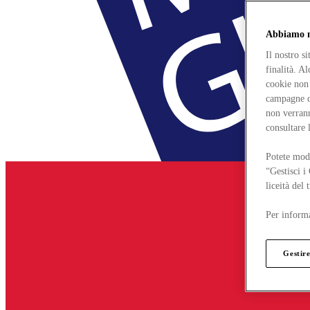
Abbiamo mo
Il nostro s
finalità. A
cookie non 
campagne di
non verrann
consultare 
Potete modi
“Gestisci i
liceità del
Per informa
Gestire