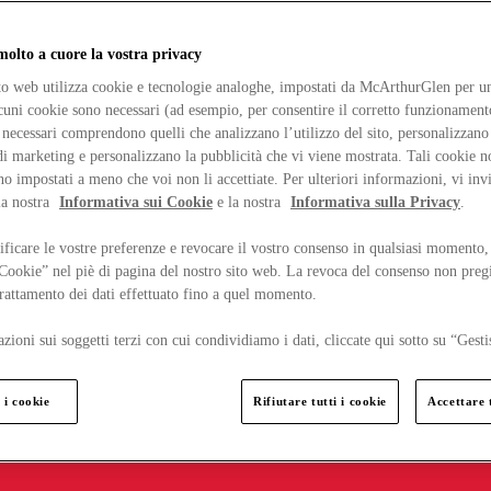
lto a cuore la vostra privacy
ito web utilizza cookie e tecnologie analoghe, impostati da McArthurGlen per un
lcuni cookie sono necessari (ad esempio, per consentire il corretto funzionamento
necessari comprendono quelli che analizzano l’utilizzo del sito, personalizzano 
 marketing e personalizzano la pubblicità che vi viene mostrata. Tali cookie n
o impostati a meno che voi non li accettiate. Per ulteriori informazioni, vi inv
la nostra
Informativa sui Cookie
e la nostra
Informativa sulla Privacy
.
ficare le vostre preferenze e revocare il vostro consenso in qualsiasi momento,
 Cookie” nel piè di pagina del nostro sito web. La revoca del consenso non preg
 trattamento dei dati effettuato fino a quel momento.
zioni sui soggetti terzi con cui condividiamo i dati, cliccate qui sotto su “Gesti
 i cookie
Rifiutare tutti i cookie
Accettare t