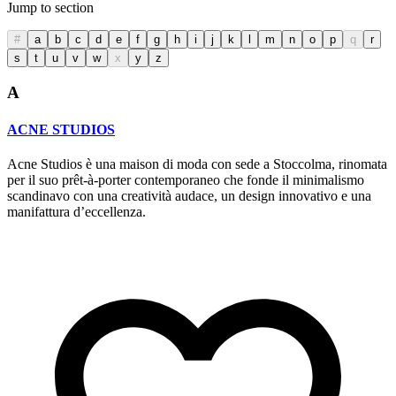
Jump to section
#
a
b
c
d
e
f
g
h
i
j
k
l
m
n
o
p
q
r
s
t
u
v
w
x
y
z
A
ACNE STUDIOS
Acne Studios è una maison di moda con sede a Stoccolma, rinomata
per il suo prêt-à-porter contemporaneo che fonde il minimalismo
scandinavo con una creatività audace, un design innovativo e una
manifattura d’eccellenza.