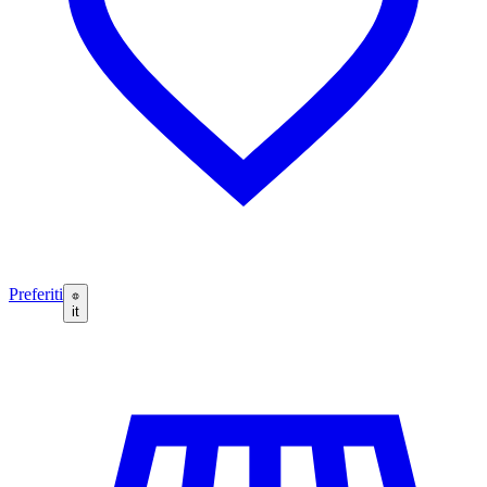
Preferiti
it