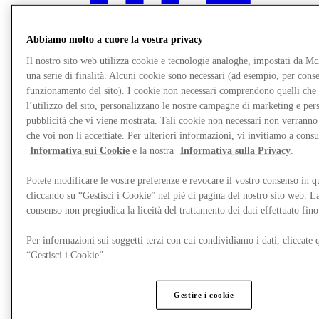
Abbiamo molto a cuore la vostra privacy
Il nostro sito web utilizza cookie e tecnologie analoghe, impostati da M
una serie di finalità. Alcuni cookie sono necessari (ad esempio, per consen
funzionamento del sito). I cookie non necessari comprendono quelli che
l’utilizzo del sito, personalizzano le nostre campagne di marketing e per
pubblicità che vi viene mostrata. Tali cookie non necessari non verrann
che voi non li accettiate. Per ulteriori informazioni, vi invitiamo a consu
Informativa sui Cookie
e la nostra
Informativa sulla Privacy
.
Potete modificare le vostre preferenze e revocare il vostro consenso in 
Ristoranti
cliccando su “Gestisci i Cookie” nel piè di pagina del nostro sito web. L
Gift Cards
consenso non pregiudica la liceità del trattamento dei dati effettuato fi
Destination Guide
Per informazioni sui soggetti terzi con cui condividiamo i dati, cliccate q
“Gestisci i Cookie”.
Gestire i cookie