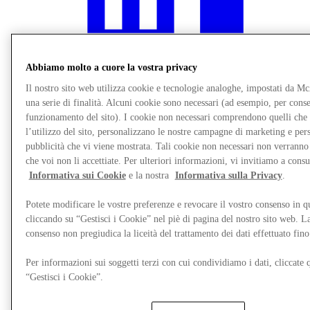
Abbiamo molto a cuore la vostra privacy
Il nostro sito web utilizza cookie e tecnologie analoghe, impostati da M
una serie di finalità. Alcuni cookie sono necessari (ad esempio, per consen
funzionamento del sito). I cookie non necessari comprendono quelli che
l’utilizzo del sito, personalizzano le nostre campagne di marketing e per
pubblicità che vi viene mostrata. Tali cookie non necessari non verrann
che voi non li accettiate. Per ulteriori informazioni, vi invitiamo a consu
Informativa sui Cookie
e la nostra
Informativa sulla Privacy
.
Ristoranti
Gift Cards
Potete modificare le vostre preferenze e revocare il vostro consenso in 
Destination Guide
cliccando su “Gestisci i Cookie” nel piè di pagina del nostro sito web. L
consenso non pregiudica la liceità del trattamento dei dati effettuato fi
Per informazioni sui soggetti terzi con cui condividiamo i dati, cliccate q
“Gestisci i Cookie”.