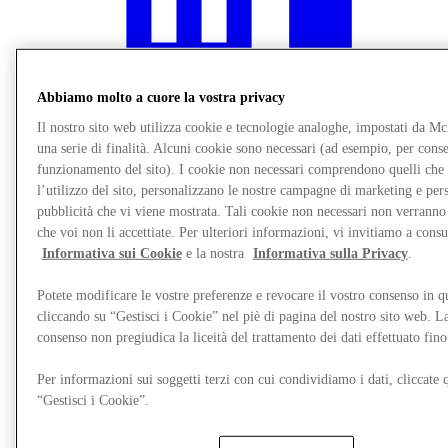
Abbiamo molto a cuore la vostra privacy
Il nostro sito web utilizza cookie e tecnologie analoghe, impostati da M
una serie di finalità. Alcuni cookie sono necessari (ad esempio, per consen
funzionamento del sito). I cookie non necessari comprendono quelli che
l’utilizzo del sito, personalizzano le nostre campagne di marketing e per
pubblicità che vi viene mostrata. Tali cookie non necessari non verrann
che voi non li accettiate. Per ulteriori informazioni, vi invitiamo a consu
Informativa sui Cookie
e la nostra
Informativa sulla Privacy
.
Ristoranti
Gift Cards
Potete modificare le vostre preferenze e revocare il vostro consenso in 
Destination Guide
cliccando su “Gestisci i Cookie” nel piè di pagina del nostro sito web. L
consenso non pregiudica la liceità del trattamento dei dati effettuato fi
Per informazioni sui soggetti terzi con cui condividiamo i dati, cliccate q
“Gestisci i Cookie”.