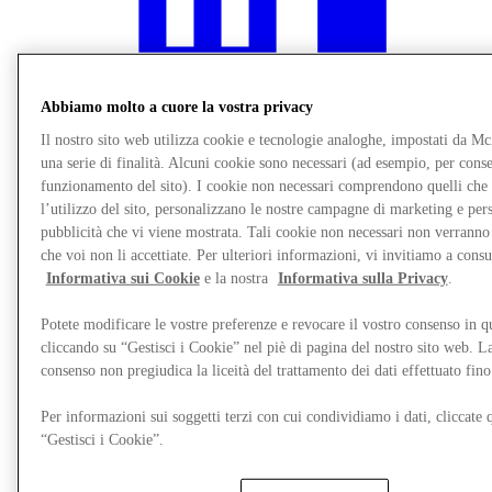
Abbiamo molto a cuore la vostra privacy
Il nostro sito web utilizza cookie e tecnologie analoghe, impostati da M
una serie di finalità. Alcuni cookie sono necessari (ad esempio, per consen
funzionamento del sito). I cookie non necessari comprendono quelli che
l’utilizzo del sito, personalizzano le nostre campagne di marketing e per
pubblicità che vi viene mostrata. Tali cookie non necessari non verrann
che voi non li accettiate. Per ulteriori informazioni, vi invitiamo a consu
Informativa sui Cookie
e la nostra
Informativa sulla Privacy
.
Ristoranti
Gift Cards
Potete modificare le vostre preferenze e revocare il vostro consenso in 
Destination Guide
cliccando su “Gestisci i Cookie” nel piè di pagina del nostro sito web. L
consenso non pregiudica la liceità del trattamento dei dati effettuato fi
Per informazioni sui soggetti terzi con cui condividiamo i dati, cliccate q
“Gestisci i Cookie”.