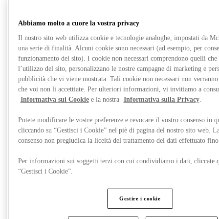
Abbiamo molto a cuore la vostra privacy
Il nostro sito web utilizza cookie e tecnologie analoghe, impostati da M
una serie di finalità. Alcuni cookie sono necessari (ad esempio, per consen
funzionamento del sito). I cookie non necessari comprendono quelli che
l’utilizzo del sito, personalizzano le nostre campagne di marketing e per
pubblicità che vi viene mostrata. Tali cookie non necessari non verrann
che voi non li accettiate. Per ulteriori informazioni, vi invitiamo a consu
Informativa sui Cookie
e la nostra
Informativa sulla Privacy
.
Potete modificare le vostre preferenze e revocare il vostro consenso in 
cliccando su “Gestisci i Cookie” nel piè di pagina del nostro sito web. L
Ristoranti
consenso non pregiudica la liceità del trattamento dei dati effettuato fi
Gift Cards
Destination Guide
Per informazioni sui soggetti terzi con cui condividiamo i dati, cliccate q
“Gestisci i Cookie”.
Gestire i cookie