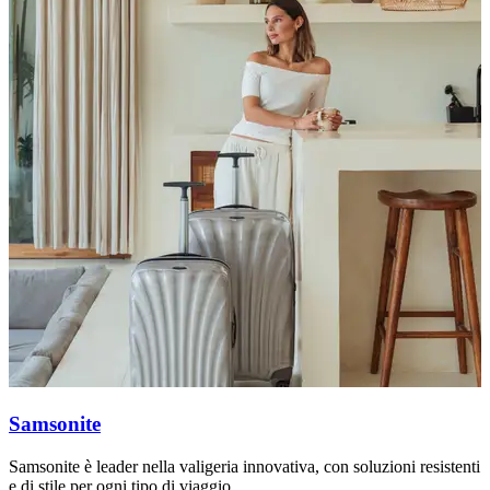
Samsonite
Samsonite è leader nella valigeria innovativa, con soluzioni resistenti
T
e di stile per ogni tipo di viaggio.
m