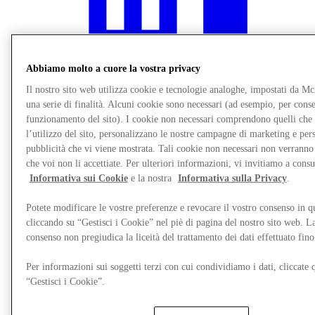
Abbiamo molto a cuore la vostra privacy
Il nostro sito web utilizza cookie e tecnologie analoghe, impostati da M
una serie di finalità. Alcuni cookie sono necessari (ad esempio, per consen
funzionamento del sito). I cookie non necessari comprendono quelli che
l’utilizzo del sito, personalizzano le nostre campagne di marketing e per
pubblicità che vi viene mostrata. Tali cookie non necessari non verrann
che voi non li accettiate. Per ulteriori informazioni, vi invitiamo a consu
Informativa sui Cookie
e la nostra
Informativa sulla Privacy
.
Ristoranti
Gift Cards
Potete modificare le vostre preferenze e revocare il vostro consenso in 
Destination Guide
cliccando su “Gestisci i Cookie” nel piè di pagina del nostro sito web. L
consenso non pregiudica la liceità del trattamento dei dati effettuato fi
Per informazioni sui soggetti terzi con cui condividiamo i dati, cliccate q
“Gestisci i Cookie”.