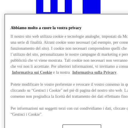
Abbiamo molto a cuore la vostra privacy
Il nostro sito web utilizza cookie e tecnologie analoghe, impostati da M
una serie di finalità. Alcuni cookie sono necessari (ad esempio, per consen
funzionamento del sito). I cookie non necessari comprendono quelli che
l’utilizzo del sito, personalizzano le nostre campagne di marketing e per
pubblicità che vi viene mostrata. Tali cookie non necessari non verrann
che voi non li accettiate. Per ulteriori informazioni, vi invitiamo a consu
Informativa sui Cookie
e la nostra
Informativa sulla Privacy
.
Ristoranti
Gift Cards
Potete modificare le vostre preferenze e revocare il vostro consenso in 
Destination Guide
cliccando su “Gestisci i Cookie” nel piè di pagina del nostro sito web. L
consenso non pregiudica la liceità del trattamento dei dati effettuato fi
Per informazioni sui soggetti terzi con cui condividiamo i dati, cliccate q
“Gestisci i Cookie”.