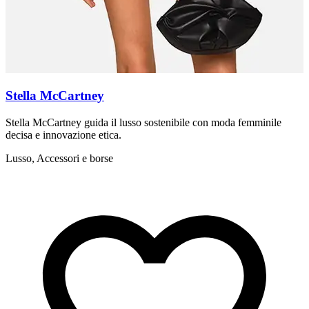
Stella McCartney
Stella McCartney guida il lusso sostenibile con moda femminile
Z
decisa e innovazione etica.
s
Lusso, Accessori e borse
L