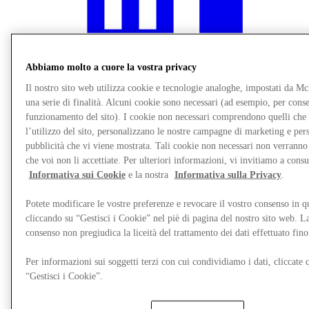
Abbiamo molto a cuore la vostra privacy
Il nostro sito web utilizza cookie e tecnologie analoghe, impostati da M
una serie di finalità. Alcuni cookie sono necessari (ad esempio, per consen
funzionamento del sito). I cookie non necessari comprendono quelli che
l’utilizzo del sito, personalizzano le nostre campagne di marketing e per
pubblicità che vi viene mostrata. Tali cookie non necessari non verrann
che voi non li accettiate. Per ulteriori informazioni, vi invitiamo a consu
Informativa sui Cookie
e la nostra
Informativa sulla Privacy
.
Ristoranti
Gift Cards
Potete modificare le vostre preferenze e revocare il vostro consenso in 
Destination Guide
cliccando su “Gestisci i Cookie” nel piè di pagina del nostro sito web. L
consenso non pregiudica la liceità del trattamento dei dati effettuato fi
Per informazioni sui soggetti terzi con cui condividiamo i dati, cliccate q
“Gestisci i Cookie”.