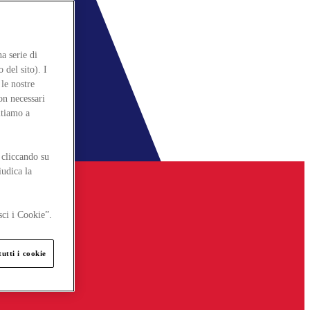
a serie di
 del sito). I
le nostre
on necessari
itiamo a
 cliccando su
iudica la
sci i Cookie”.
utti i cookie