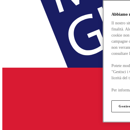
Abbiamo mo
Il nostro s
finalità. A
cookie non 
campagne di
non verrann
consultare 
Potete modi
“Gestisci i
liceità del
Per informa
Gestire