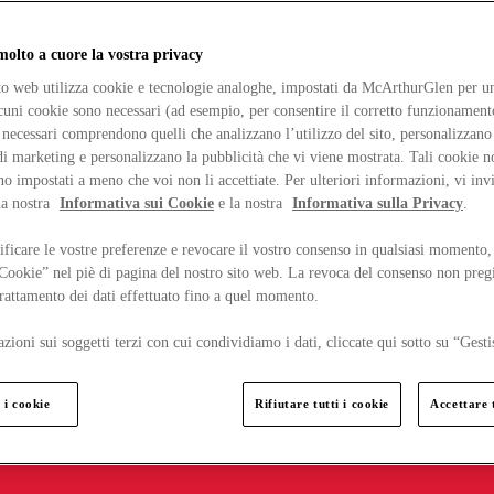
lto a cuore la vostra privacy
ito web utilizza cookie e tecnologie analoghe, impostati da McArthurGlen per un
lcuni cookie sono necessari (ad esempio, per consentire il corretto funzionamento
necessari comprendono quelli che analizzano l’utilizzo del sito, personalizzano 
 marketing e personalizzano la pubblicità che vi viene mostrata. Tali cookie n
o impostati a meno che voi non li accettiate. Per ulteriori informazioni, vi inv
la nostra
Informativa sui Cookie
e la nostra
Informativa sulla Privacy
.
ficare le vostre preferenze e revocare il vostro consenso in qualsiasi momento,
 Cookie” nel piè di pagina del nostro sito web. La revoca del consenso non preg
 trattamento dei dati effettuato fino a quel momento.
zioni sui soggetti terzi con cui condividiamo i dati, cliccate qui sotto su “Gesti
 i cookie
Rifiutare tutti i cookie
Accettare t