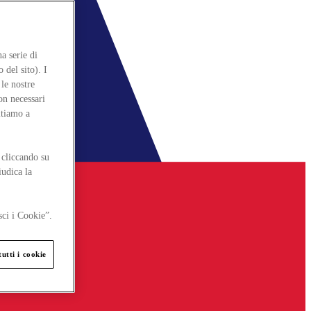
a serie di
 del sito). I
le nostre
on necessari
itiamo a
 cliccando su
iudica la
sci i Cookie”.
utti i cookie