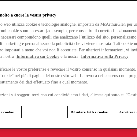
lto a cuore la vostra privacy
ito web utilizza cookie e tecnologie analoghe, impostati da McArthurGlen per un
lcuni cookie sono necessari (ad esempio, per consentire il corretto funzionamento
necessari comprendono quelli che analizzano l’utilizzo del sito, personalizzano 
 marketing e personalizzano la pubblicità che vi viene mostrata. Tali cookie n
o impostati a meno che voi non li accettiate. Per ulteriori informazioni, vi inv
la nostra
Informativa sui Cookie
e la nostra
Informativa sulla Privacy
.
ficare le vostre preferenze e revocare il vostro consenso in qualsiasi momento,
 Cookie” nel piè di pagina del nostro sito web. La revoca del consenso non preg
 trattamento dei dati effettuato fino a quel momento.
zioni sui soggetti terzi con cui condividiamo i dati, cliccate qui sotto su “Gesti
 i cookie
Rifiutare tutti i cookie
Accettare t