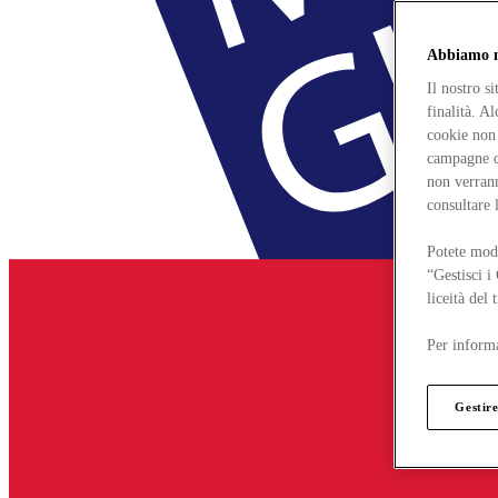
Abbiamo mo
Il nostro s
finalità. A
cookie non 
campagne di
non verrann
consultare 
Potete modi
“Gestisci i
liceità del
Per informa
Gestire