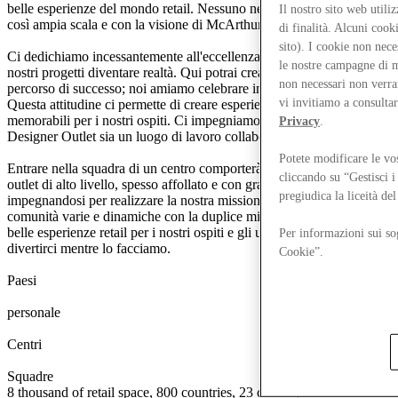
belle esperienze del mondo retail. Nessuno nel nostro settore lo fa su
Il nostro sito web util
così ampia scala e con la visione di McArthurGlen.
di finalità. Alcuni coo
sito). I cookie non nece
Ci dedichiamo incessantemente all'eccellenza e ci piace vedere i
le nostre campagne di m
nostri progetti diventare realtà. Qui potrai creare un tuo personale
non necessari non verra
percorso di successo; noi amiamo celebrare insieme i traguardi!
vi invitiamo a consulta
Questa attitudine ci permette di creare esperienze davvero
memorabili per i nostri ospiti. Ci impegniamo a garantire che xxx
Privacy
.
Designer Outlet sia un luogo di lavoro collaborativo e inclusivo.
Potete modificare le vo
Entrare nella squadra di un centro comporterà impegnarsi in un
cliccando su “Gestisci 
outlet di alto livello, spesso affollato e con grandi flussi turistici,
pregiudica la liceità de
impegnandosi per realizzare la nostra missione. I nostri centri sono
comunità varie e dinamiche con la duplice missione di creare le più
belle esperienze retail per i nostri ospiti e gli uni per gli altri, e di
Per informazioni sui sog
divertirci mentre lo facciamo.
Cookie”.
0
0
1
2
3
4
5
6
7
8
Paesi
0
0
1
2
3
4
5
6
7
8
0
0
1
2
3
4
5
6
7
8
9
0
0
0
1
2
3
4
5
6
7
8
9
0
personale
0
0
1
2
0
0
1
2
3
Centri
0
0
1
2
3
4
5
6
7
8
9
0
0
1
2
3
4
5
6
7
8
9
0
Squadre
8 thousand of retail space, 800 countries, 23 centers, 90 million