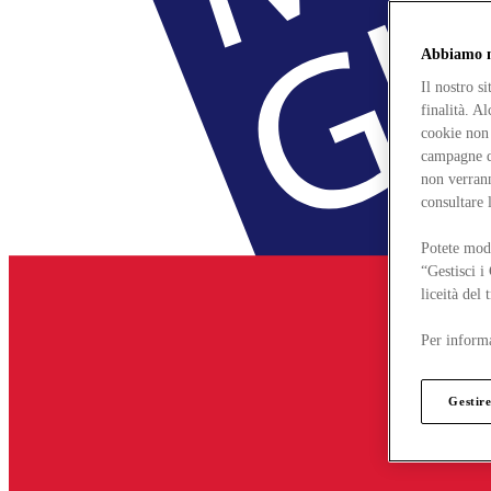
Abbiamo mo
Il nostro s
finalità. A
cookie non 
campagne di
non verrann
consultare 
Potete modi
“Gestisci i
liceità del
Per informa
Gestire