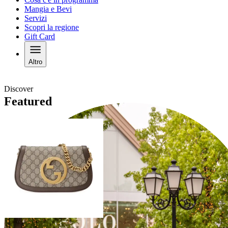
Mangia e Bevi
Servizi
Scopri la regione
Gift Card
Altro
Discover
Featured