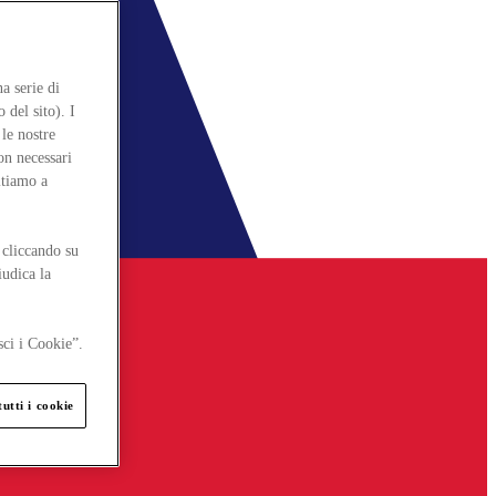
a serie di
 del sito). I
le nostre
on necessari
itiamo a
 cliccando su
iudica la
sci i Cookie”.
utti i cookie