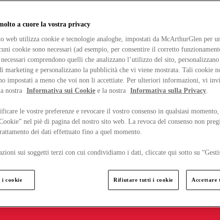
lto a cuore la vostra privacy
ito web utilizza cookie e tecnologie analoghe, impostati da McArthurGlen per un
lcuni cookie sono necessari (ad esempio, per consentire il corretto funzionamento
necessari comprendono quelli che analizzano l’utilizzo del sito, personalizzano 
 marketing e personalizzano la pubblicità che vi viene mostrata. Tali cookie n
o impostati a meno che voi non li accettiate. Per ulteriori informazioni, vi inv
la nostra
Informativa sui Cookie
e la nostra
Informativa sulla Privacy
.
ficare le vostre preferenze e revocare il vostro consenso in qualsiasi momento,
 Cookie” nel piè di pagina del nostro sito web. La revoca del consenso non preg
 trattamento dei dati effettuato fino a quel momento.
zioni sui soggetti terzi con cui condividiamo i dati, cliccate qui sotto su “Gesti
 i cookie
Rifiutare tutti i cookie
Accettare t