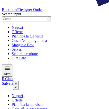
Roermond
Designer Outlet
Search input
Negozi
Offerte
Pianifica la tua visita
Cosa c'è in programma
Mangia e Bevi
Servizi
Scopri la regione
Gift Card
Altro
Il Club
Salvata
it
Negozi
Offerte
Pianifica la tua visita
Cosa c'è in programma