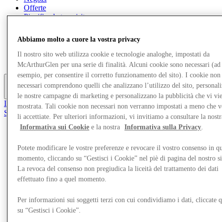
Offerte
Pianifica la tua visita
Cosa c'è in programma
Mangia e Bevi
Abbiamo molto a cuore la vostra privacy
Servizi
Scopri la regione
Il nostro sito web utilizza cookie e tecnologie analoghe, impostati da
Gift Card
McArthurGlen per una serie di finalità. Alcuni cookie sono necessari (ad
esempio, per consentire il corretto funzionamento del sito). I cookie non
necessari comprendono quelli che analizzano l’utilizzo del sito, personal
Altro
le nostre campagne di marketing e personalizzano la pubblicità che vi vi
Il Club
mostrata. Tali cookie non necessari non verranno impostati a meno che 
Salvata
li accettiate. Per ulteriori informazioni, vi invitiamo a consultare la nostr
it
Informativa sui Cookie
e la nostra
Informativa sulla Privacy
.
Negozi
Offerte
Potete modificare le vostre preferenze e revocare il vostro consenso in qu
Pianifica la tua visita
momento, cliccando su “Gestisci i Cookie” nel piè di pagina del nostro s
Cosa c'è in programma
La revoca del consenso non pregiudica la liceità del trattamento dei dati
Mangia e Bevi
effettuato fino a quel momento.
Servizi
Scopri la regione
Gift Card
Per informazioni sui soggetti terzi con cui condividiamo i dati, cliccate q
su “Gestisci i Cookie”.