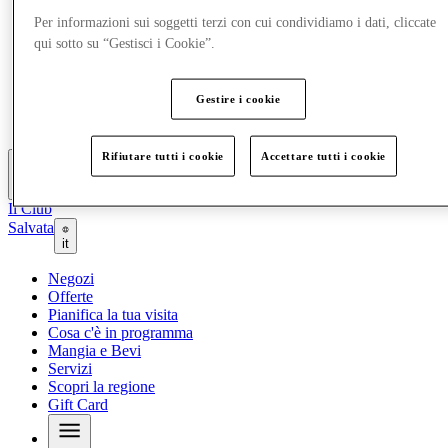
Offerte
Per informazioni sui soggetti terzi con cui condividiamo i dati, cliccate
Pianifica la tua visita
qui sotto su “Gestisci i Cookie”.
Cosa c'è in programma
Mangia e Bevi
Servizi
Gestire i cookie
Scopri la regione
Gift Card
Rifiutare tutti i cookie
Accettare tutti i cookie
Altro
Il Club
Salvata
it
Negozi
Offerte
Pianifica la tua visita
Cosa c'è in programma
Mangia e Bevi
Servizi
Scopri la regione
Gift Card