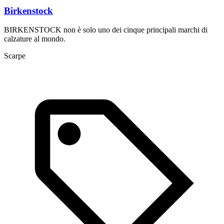
Birkenstock
BIRKENSTOCK non è solo uno dei cinque principali marchi di
calzature al mondo.
Scarpe
C
p
S