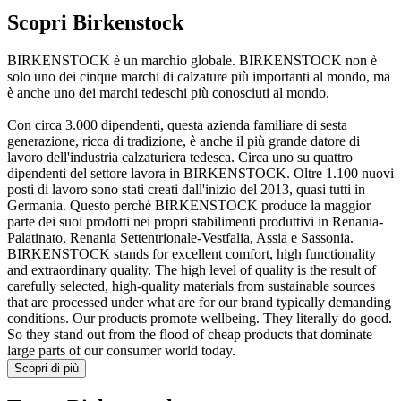
Scopri Birkenstock
BIRKENSTOCK è un marchio globale. BIRKENSTOCK non è
solo uno dei cinque marchi di calzature più importanti al mondo, ma
è anche uno dei marchi tedeschi più conosciuti al mondo.
Con circa 3.000 dipendenti, questa azienda familiare di sesta
generazione, ricca di tradizione, è anche il più grande datore di
lavoro dell'industria calzaturiera tedesca. Circa uno su quattro
dipendenti del settore lavora in BIRKENSTOCK. Oltre 1.100 nuovi
posti di lavoro sono stati creati dall'inizio del 2013, quasi tutti in
Germania. Questo perché BIRKENSTOCK produce la maggior
parte dei suoi prodotti nei propri stabilimenti produttivi in Renania-
Palatinato, Renania Settentrionale-Vestfalia, Assia e Sassonia.
BIRKENSTOCK stands for excellent comfort, high functionality
and extraordinary quality. The high level of quality is the result of
carefully selected, high-quality materials from sustainable sources
that are processed under what are for our brand typically demanding
conditions. Our products promote wellbeing. They literally do good.
So they stand out from the flood of cheap products that dominate
large parts of our consumer world today.
Scopri di più