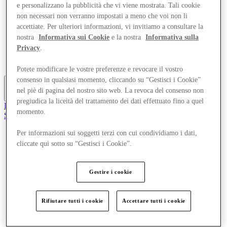
e personalizzano la pubblicità che vi viene mostrata. Tali cookie
Offerte
non necessari non verranno impostati a meno che voi non li
Pianifica la tua visita
Cosa c'è in programma
accettiate. Per ulteriori informazioni, vi invitiamo a consultare la
Mangia e Bevi
nostra
Informativa sui Cookie
e la nostra
Informativa sulla
Servizi
Privacy
.
Scopri la regione
Gift Card
Potete modificare le vostre preferenze e revocare il vostro
consenso in qualsiasi momento, cliccando su “Gestisci i Cookie”
nel piè di pagina del nostro sito web. La revoca del consenso non
Altro
pregiudica la liceità del trattamento dei dati effettuato fino a quel
Il Club
momento.
Salvata
it
Per informazioni sui soggetti terzi con cui condividiamo i dati,
Negozi
cliccate qui sotto su “Gestisci i Cookie”.
Offerte
Pianifica la tua visita
Cosa c'è in programma
Gestire i cookie
Mangia e Bevi
Servizi
Scopri la regione
Rifiutare tutti i cookie
Accettare tutti i cookie
Gift Card