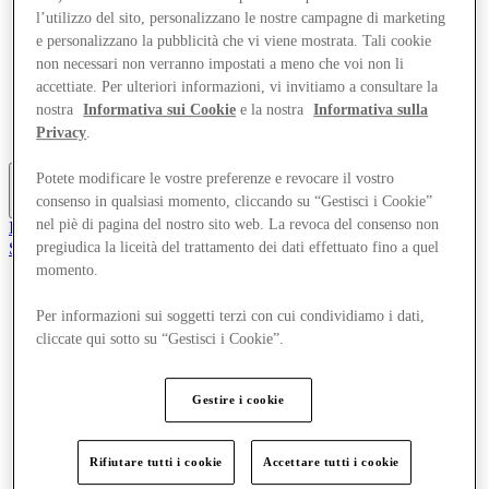
Offerte
l’utilizzo del sito, personalizzano le nostre campagne di marketing
Pianifica la tua visita
e personalizzano la pubblicità che vi viene mostrata. Tali cookie
Cosa c'è in programma
non necessari non verranno impostati a meno che voi non li
Mangia e Bevi
accettiate. Per ulteriori informazioni, vi invitiamo a consultare la
Servizi
nostra
Informativa sui Cookie
e la nostra
Informativa sulla
Scopri la regione
Privacy
.
Gift Card
Potete modificare le vostre preferenze e revocare il vostro
consenso in qualsiasi momento, cliccando su “Gestisci i Cookie”
Altro
nel piè di pagina del nostro sito web. La revoca del consenso non
Il Club
Salvata
pregiudica la liceità del trattamento dei dati effettuato fino a quel
it
momento.
Negozi
Per informazioni sui soggetti terzi con cui condividiamo i dati,
Offerte
cliccate qui sotto su “Gestisci i Cookie”.
Pianifica la tua visita
Cosa c'è in programma
Mangia e Bevi
Servizi
Gestire i cookie
Scopri la regione
Gift Card
Rifiutare tutti i cookie
Accettare tutti i cookie