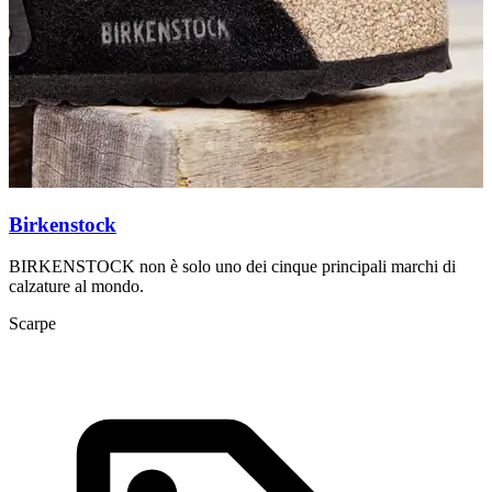
C
p
S
Birkenstock
BIRKENSTOCK non è solo uno dei cinque principali marchi di
calzature al mondo.
Scarpe