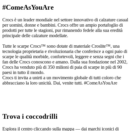
#ComeAsYouAre
Crocs è un leader mondiale nel settore innovativo di calzature casual
per uomini, donne e bambini. Crocs offre un ampio portafoglio di
prodotti per tutte le stagioni, pur rimanendo fedele alla sua eredità
principale delle calzature modellate.
Tutte le scarpe Crocs™ sono dotate di materiale Croslite™, una
tecnologia proprietaria e rivoluzionaria che conferisce a ogni paio di
scarpe le qualità morbide, confortevoli, leggere e senza segni che i
fan delle Crocs conoscono e amano. Dalla sua fondazione nel 2002,
Crocs ha venduto più di 350 milioni di paia di scarpe in più di 90
paesi in tutto il mondo.
Crocs ti invita a unirti a un movimento globale di tutti coloro che
abbracciano la loro unicità. Dai, venite tutti. #ComeAsYouAre
Trova i coccodrilli
Esplora il centro cliccando sulla mappa — dai marchi iconici di