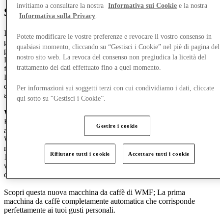
invitiamo a consultare la nostra
Informativa sui Cookie
e la nostra
Scopri WMF
Informativa sulla Privacy
.
Il marchio tedesco WMF fu fondato nel 1853. WMF sviluppa
Potete modificare le vostre preferenze e revocare il vostro consenso in
prodotti premium che rendono ogni momento speciale; dalla
qualsiasi momento, cliccando su “Gestisci i Cookie” nel piè di pagina del
preparazione e cucina al mangiare e bere.
nostro sito web. La revoca del consenso non pregiudica la liceità del
Lo fanno inseguendo la perfezione, dalla prima idea al prodotto
trattamento dei dati effettuato fino a quel momento.
finito.
La gamma di WMF è molto versatile; Padelle e padelle, coltelli da
cucina, posate, utensili da cucina e varie caraffe, oltre a piccoli
Per informazioni sui soggetti terzi con cui condividiamo i dati, cliccate
apparecchi elettrici come bollitori, griglie, frullatori, ecc.
qui sotto su “Gestisci i Cookie”.
WMF & caffè
Hai già provato la nuova macchina da caffè completamente
Gestire i cookie
automatica WMF Perfection?
WMF ha molta esperienza nel mondo del caffè: l'azienda produce
macchine da caffè per aziende e per l'industria dell'ospitalità dal
Rifiutare tutti i cookie
Accettare tutti i cookie
1927. Dopo quasi 100 anni, tutte le conoscenze acquisite qui
vengono riunite in una nuova generazione di macchine da caffè
completamente automatiche: la WMF Perfection.
Scopri questa nuova macchina da caffè di WMF; La prima
macchina da caffè completamente automatica che corrisponde
perfettamente ai tuoi gusti personali.