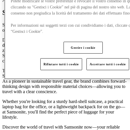
Accessori e borse
Articoli da viaggio
Potete modificare le vostre preferenze e revocare il vostro consenso in 
cliccando su “Gestisci i Cookie” nel piè di pagina del nostro sito web. L
Scopri Samsonite
consenso non pregiudica la liceità del trattamento dei dati effettuato fi
Samsonite è il marchio leader mondiale per
bagagli di alta
qualità da
Per informazioni sui soggetti terzi con cui condividiamo i dati, cliccate q
oltre un secolo.
“Gestisci i Cookie”.
Dal 1910, il nome Samsonite rappresenta innovazione, qualità e
durata. Con un'ampia gamma di
valigie da viaggio, borse da lavoro,
Gestire i cookie
zaini da viaggio, bagagli per bambini e accessori da
viaggio,
Samsonite offre la soluzione perfetta per ogni viaggio—sia di lavoro
che di svago.
Rifiutare tutti i cookie
Accettare tutti i cookie
Thanks to continuous research and technological advancements,
Samsonite consistently sets new standards in the luggage industry.
As a pioneer in
sustainable travel gear
, the brand combines forward-
thinking design with responsible material choices—allowing you to
travel with a clear conscience.
Whether you're looking for a sturdy
hard-shell suitcase
, a practical
laptop bag
for the office, or a
lightweight backpack
for on the go—
at Samsonite, you'll find the perfect piece of luggage for your
lifestyle.
Discover the world of travel with Samsonite now—your reliable