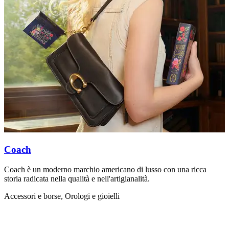
Coach
Coach è un moderno marchio americano di lusso con una ricca
I
storia radicata nella qualità e nell'artigianalità.
m
a
Accessori e borse, Orologi e gioielli
A