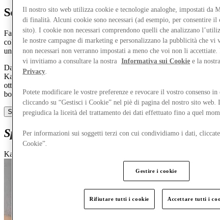
Il nostro sito web utilizza cookie e tecnologie analoghe, impostati da
Scopri Kate Spade
di finalità. Alcuni cookie sono necessari (ad esempio, per consentire i
sito). I cookie non necessari comprendono quelli che analizzano l’utiliz
Facilità raffinata, dettagli attenti e un uso moderno e sofisticato del
le nostre campagne di marketing e personalizzano la pubblicità che vi 
colore—i principi fondanti di Kate Spade New York definiscono
uno stile unico, sinonimo di gioia.
non necessari non verranno impostati a meno che voi non li accettiate. 
vi invitiamo a consultare la nostra
Informativa sui Cookie
e la nostr
Dal suo lancio nel 1993 con una collezione di sei borse essenziali,
Privacy
.
Kate Spade New York ha sempre rappresentato la femminilità
ottimista. Oggi, il marchio è una casa globale di vita e stile con
Potete modificare le vostre preferenze e revocare il vostro consenso i
borse, prêt-à-porter, gioielli, calzature, regali e molto altro.
cliccando su “Gestisci i Cookie” nel piè di pagina del nostro sito web.
Scopri di più
pregiudica la liceità del trattamento dei dati effettuato fino a quel mo
Special offers
from Kate Spade
Per informazioni sui soggetti terzi con cui condividiamo i dati, cliccate
Cookie”.
Kate Spade
Gestire i cookie
Rifiutare tutti i cookie
Accettare tutti i co