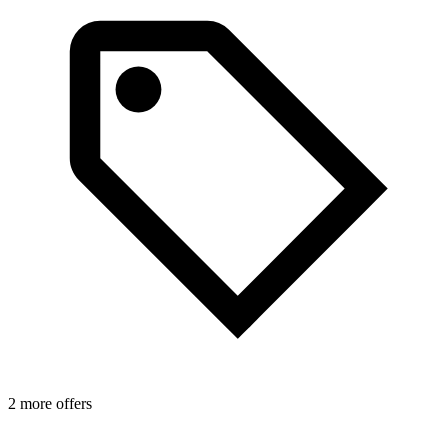
2 more offers
1