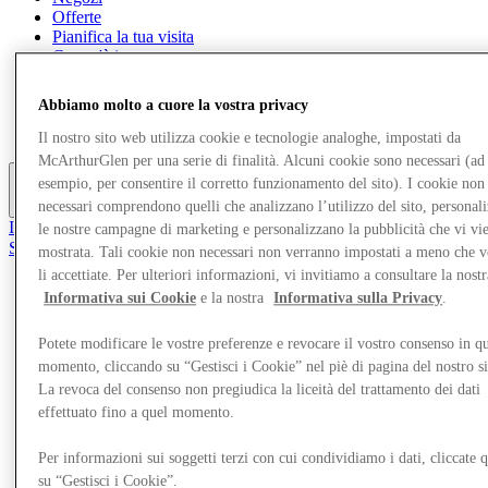
Offerte
Pianifica la tua visita
Cosa c'è in programma
Mangia e Bevi
Servizi
Abbiamo molto a cuore la vostra privacy
Scopri la regione
Gift Card
Il nostro sito web utilizza cookie e tecnologie analoghe, impostati da
McArthurGlen per una serie di finalità. Alcuni cookie sono necessari (ad
esempio, per consentire il corretto funzionamento del sito). I cookie non
Altro
necessari comprendono quelli che analizzano l’utilizzo del sito, personal
Il Club
le nostre campagne di marketing e personalizzano la pubblicità che vi vi
Salvata
mostrata. Tali cookie non necessari non verranno impostati a meno che 
it
li accettiate. Per ulteriori informazioni, vi invitiamo a consultare la nostr
Informativa sui Cookie
e la nostra
Informativa sulla Privacy
.
Negozi
Offerte
Pianifica la tua visita
Potete modificare le vostre preferenze e revocare il vostro consenso in qu
Cosa c'è in programma
momento, cliccando su “Gestisci i Cookie” nel piè di pagina del nostro s
Mangia e Bevi
La revoca del consenso non pregiudica la liceità del trattamento dei dati
Servizi
effettuato fino a quel momento.
Scopri la regione
Gift Card
Per informazioni sui soggetti terzi con cui condividiamo i dati, cliccate q
su “Gestisci i Cookie”.