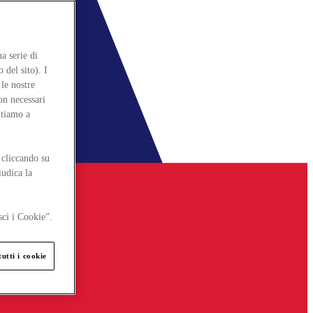
a serie di
 del sito). I
le nostre
on necessari
itiamo a
 cliccando su
iudica la
sci i Cookie”.
utti i cookie