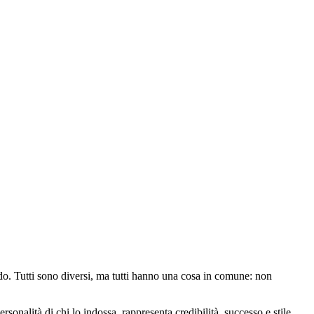
ndo. Tutti sono diversi, ma tutti hanno una cosa in comune: non
sonalità di chi lo indossa, rappresenta credibilità, successo e stile