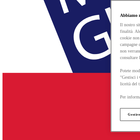
Abbiamo mo
Il nostro s
finalità. A
cookie non 
campagne di
non verrann
consultare 
Potete modi
“Gestisci i
liceità del
Per informa
Gestire