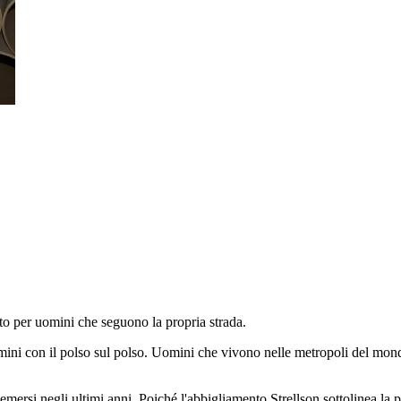
nto per uomini che seguono la propria strada.
. Uomini con il polso sul polso. Uomini che vivono nelle metropoli del mo
ersi negli ultimi anni. Poiché l'abbigliamento Strellson sottolinea la per