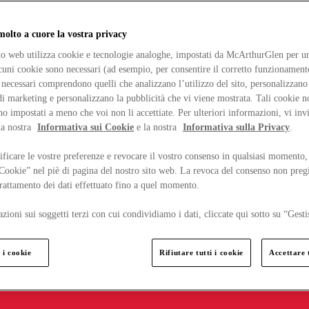
lto a cuore la vostra privacy
ito web utilizza cookie e tecnologie analoghe, impostati da McArthurGlen per un
lcuni cookie sono necessari (ad esempio, per consentire il corretto funzionamento
necessari comprendono quelli che analizzano l’utilizzo del sito, personalizzano 
 marketing e personalizzano la pubblicità che vi viene mostrata. Tali cookie n
o impostati a meno che voi non li accettiate. Per ulteriori informazioni, vi inv
la nostra
Informativa sui Cookie
e la nostra
Informativa sulla Privacy
.
ficare le vostre preferenze e revocare il vostro consenso in qualsiasi momento,
 Cookie” nel piè di pagina del nostro sito web. La revoca del consenso non preg
 trattamento dei dati effettuato fino a quel momento.
zioni sui soggetti terzi con cui condividiamo i dati, cliccate qui sotto su “Gesti
 i cookie
Rifiutare tutti i cookie
Accettare t