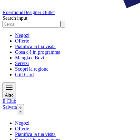
Roermond
Designer Outlet
Search input
Negozi
Offerte
Pianifica la tua visita
Cosa c'è in programma
Mangia e Bevi
Servizi
Scopri la regione
Gift Card
Altro
Il Club
Salvata
it
Negozi
Offerte
Pianifica la tua visita
Cosa c'è in programma