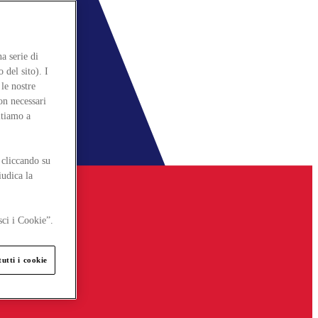
a serie di
 del sito). I
le nostre
on necessari
itiamo a
 cliccando su
iudica la
sci i Cookie”.
utti i cookie