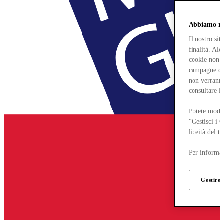
Abbiamo mo
Il nostro s
finalità. A
cookie non 
campagne di
non verrann
consultare 
Potete modi
“Gestisci i
liceità del
Per informa
Gestire