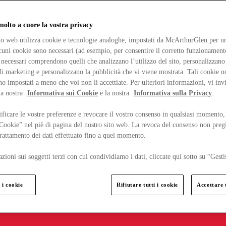
lto a cuore la vostra privacy
ito web utilizza cookie e tecnologie analoghe, impostati da McArthurGlen per un
lcuni cookie sono necessari (ad esempio, per consentire il corretto funzionamento
necessari comprendono quelli che analizzano l’utilizzo del sito, personalizzano 
 marketing e personalizzano la pubblicità che vi viene mostrata. Tali cookie n
o impostati a meno che voi non li accettiate. Per ulteriori informazioni, vi inv
la nostra
Informativa sui Cookie
e la nostra
Informativa sulla Privacy
.
ficare le vostre preferenze e revocare il vostro consenso in qualsiasi momento,
 Cookie” nel piè di pagina del nostro sito web. La revoca del consenso non preg
 trattamento dei dati effettuato fino a quel momento.
zioni sui soggetti terzi con cui condividiamo i dati, cliccate qui sotto su “Gesti
 i cookie
Rifiutare tutti i cookie
Accettare t