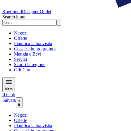
Roermond
Designer Outlet
Search input
Negozi
Offerte
Pianifica la tua visita
Cosa c'è in programma
Mangia e Bevi
Servizi
Scopri la regione
Gift Card
Altro
Il Club
Salvata
it
Negozi
Offerte
Pianifica la tua visita
Cosa c'è in programma