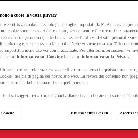
lto a cuore la vostra privacy
ito web utilizza cookie e tecnologie analoghe, impostati da McArthurGlen per un
lcuni cookie sono necessari (ad esempio, per consentire il corretto funzionamento
necessari comprendono quelli che analizzano l’utilizzo del sito, personalizzano 
 marketing e personalizzano la pubblicità che vi viene mostrata. Tali cookie n
o impostati a meno che voi non li accettiate. Per ulteriori informazioni, vi inv
la nostra
Informativa sui Cookie
e la nostra
Informativa sulla Privacy
.
ficare le vostre preferenze e revocare il vostro consenso in qualsiasi momento,
 Cookie” nel piè di pagina del nostro sito web. La revoca del consenso non preg
 trattamento dei dati effettuato fino a quel momento.
zioni sui soggetti terzi con cui condividiamo i dati, cliccate qui sotto su “Gesti
 i cookie
Rifiutare tutti i cookie
Accettare t