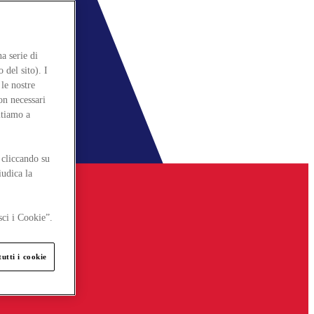
a serie di
 del sito). I
le nostre
on necessari
itiamo a
 cliccando su
iudica la
sci i Cookie”.
utti i cookie