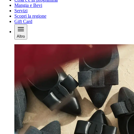
Mangia e Bevi
Servizi
Scopri la regione
Gift Card
Altro