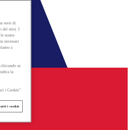
a serie di
 del sito). I
le nostre
on necessari
itiamo a
 cliccando su
iudica la
sci i Cookie”.
utti i cookie