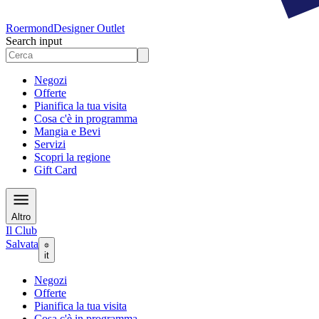
Roermond
Designer Outlet
Search input
Negozi
Offerte
Pianifica la tua visita
Cosa c'è in programma
Mangia e Bevi
Servizi
Scopri la regione
Gift Card
Altro
Il Club
Salvata
it
Negozi
Offerte
Pianifica la tua visita
Cosa c'è in programma