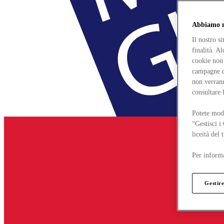
Abbiamo mo
Il nostro s
finalità. A
cookie non 
campagne di
non verrann
consultare 
Potete modi
“Gestisci i
liceità del
Per informa
Gestire