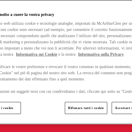
lto a cuore la vostra privacy
ito web utilizza cookie e tecnologie analoghe, impostati da McArthurGlen per un
lcuni cookie sono necessari (ad esempio, per consentire il corretto funzionamento
necessari comprendono quelli che analizzano l’utilizzo del sito, personalizzano 
 marketing e personalizzano la pubblicità che vi viene mostrata. Tali cookie n
o impostati a meno che voi non li accettiate. Per ulteriori informazioni, vi inv
la nostra
Informativa sui Cookie
e la nostra
Informativa sulla Privacy
.
ficare le vostre preferenze e revocare il vostro consenso in qualsiasi momento,
 Cookie” nel piè di pagina del nostro sito web. La revoca del consenso non preg
 trattamento dei dati effettuato fino a quel momento.
zioni sui soggetti terzi con cui condividiamo i dati, cliccate qui sotto su “Gesti
 i cookie
Rifiutare tutti i cookie
Accettare t