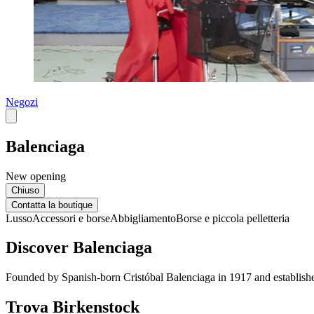
Negozi
Balenciaga
New opening
Chiuso
Contatta la boutique
Lusso
Accessori e borse
Abbigliamento
Borse e piccola pelletteria
Discover Balenciaga
Founded by Spanish-born Cristóbal Balenciaga in 1917 and established
Trova Birkenstock