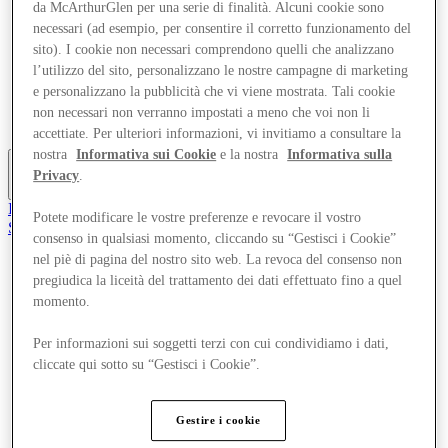
da McArthurGlen per una serie di finalità. Alcuni cookie sono
Offerte
necessari (ad esempio, per consentire il corretto funzionamento del
Pianifica la tua visita
sito). I cookie non necessari comprendono quelli che analizzano
Cosa c'è in programma
Mangia e Bevi
l’utilizzo del sito, personalizzano le nostre campagne di marketing
Servizi
e personalizzano la pubblicità che vi viene mostrata. Tali cookie
Scopri la regione
non necessari non verranno impostati a meno che voi non li
Gift Card
accettiate. Per ulteriori informazioni, vi invitiamo a consultare la
nostra
Informativa sui Cookie
e la nostra
Informativa sulla
Privacy
.
Altro
Il Club
Potete modificare le vostre preferenze e revocare il vostro
Salvata
consenso in qualsiasi momento, cliccando su “Gestisci i Cookie”
it
nel piè di pagina del nostro sito web. La revoca del consenso non
Negozi
pregiudica la liceità del trattamento dei dati effettuato fino a quel
Offerte
momento.
Pianifica la tua visita
Cosa c'è in programma
Per informazioni sui soggetti terzi con cui condividiamo i dati,
Mangia e Bevi
cliccate qui sotto su “Gestisci i Cookie”.
Servizi
Scopri la regione
Gift Card
Gestire i cookie