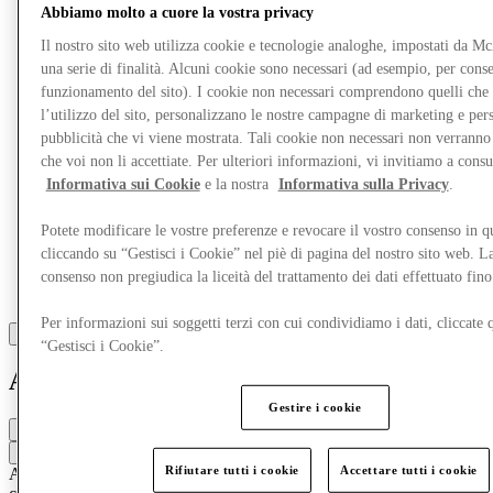
Altro
Abbiamo molto a cuore la vostra privacy
Il nostro sito web utilizza cookie e tecnologie analoghe, impostati da M
una serie di finalità. Alcuni cookie sono necessari (ad esempio, per consen
funzionamento del sito). I cookie non necessari comprendono quelli che
l’utilizzo del sito, personalizzano le nostre campagne di marketing e per
pubblicità che vi viene mostrata. Tali cookie non necessari non verrann
che voi non li accettiate. Per ulteriori informazioni, vi invitiamo a consu
Informativa sui Cookie
e la nostra
Informativa sulla Privacy
.
Potete modificare le vostre preferenze e revocare il vostro consenso in 
cliccando su “Gestisci i Cookie” nel piè di pagina del nostro sito web. L
consenso non pregiudica la liceità del trattamento dei dati effettuato fi
Per informazioni sui soggetti terzi con cui condividiamo i dati, cliccate q
“Gestisci i Cookie”.
Asics
Gestire i cookie
Chiuso
Contatta la boutique
Rifiutare tutti i cookie
Accettare tutti i cookie
Abbigliamento
Scarpe
Abbigliamento sportivo
Abbigliamento