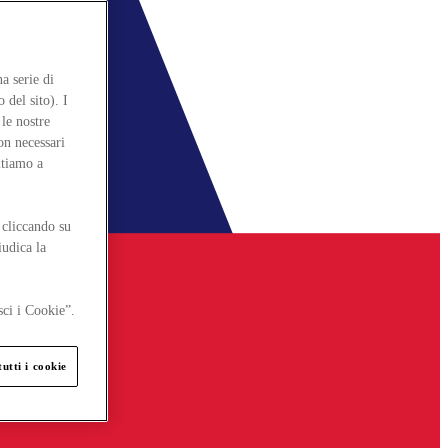
a serie di
 del sito). I
le nostre
on necessari
itiamo a
 cliccando su
iudica la
sci i Cookie”.
utti i cookie