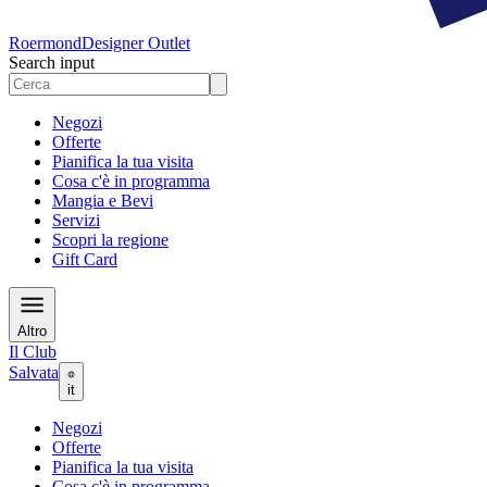
Roermond
Designer Outlet
Search input
Negozi
Offerte
Pianifica la tua visita
Cosa c'è in programma
Mangia e Bevi
Servizi
Scopri la regione
Gift Card
Altro
Il Club
Salvata
it
Negozi
Offerte
Pianifica la tua visita
Cosa c'è in programma