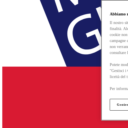
Abbiamo mo
Il nostro s
finalità. A
cookie non 
campagne di
non verrann
consultare 
Potete modi
“Gestisci i
liceità del
Per informa
Gestire