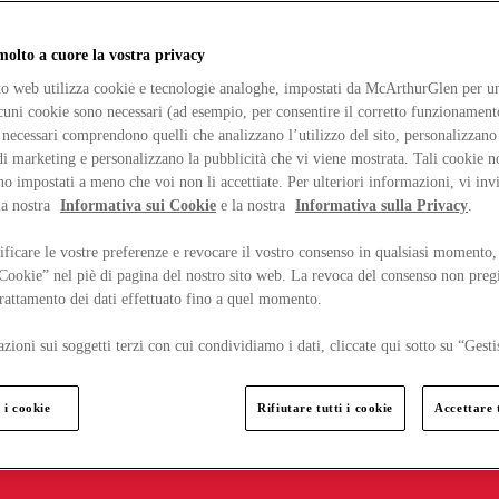
lto a cuore la vostra privacy
ito web utilizza cookie e tecnologie analoghe, impostati da McArthurGlen per un
lcuni cookie sono necessari (ad esempio, per consentire il corretto funzionamento
necessari comprendono quelli che analizzano l’utilizzo del sito, personalizzano 
 marketing e personalizzano la pubblicità che vi viene mostrata. Tali cookie n
o impostati a meno che voi non li accettiate. Per ulteriori informazioni, vi inv
la nostra
Informativa sui Cookie
e la nostra
Informativa sulla Privacy
.
ficare le vostre preferenze e revocare il vostro consenso in qualsiasi momento,
 Cookie” nel piè di pagina del nostro sito web. La revoca del consenso non preg
 trattamento dei dati effettuato fino a quel momento.
zioni sui soggetti terzi con cui condividiamo i dati, cliccate qui sotto su “Gesti
 i cookie
Rifiutare tutti i cookie
Accettare t