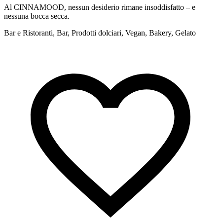
Al CINNAMOOD, nessun desiderio rimane insoddisfatto – e
D
nessuna bocca secca.
c
Bar e Ristoranti, Bar, Prodotti dolciari, Vegan, Bakery, Gelato
S
f