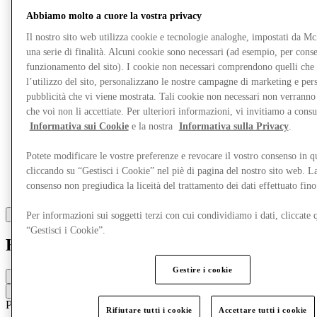
Altro
Abbiamo molto a cuore la vostra privacy
Il nostro sito web utilizza cookie e tecnologie analoghe, impostati da M
una serie di finalità. Alcuni cookie sono necessari (ad esempio, per consen
funzionamento del sito). I cookie non necessari comprendono quelli che
l’utilizzo del sito, personalizzano le nostre campagne di marketing e per
pubblicità che vi viene mostrata. Tali cookie non necessari non verrann
che voi non li accettiate. Per ulteriori informazioni, vi invitiamo a consu
Informativa sui Cookie
e la nostra
Informativa sulla Privacy
.
Potete modificare le vostre preferenze e revocare il vostro consenso in 
cliccando su “Gestisci i Cookie” nel piè di pagina del nostro sito web. L
consenso non pregiudica la liceità del trattamento dei dati effettuato fi
Per informazioni sui soggetti terzi con cui condividiamo i dati, cliccate q
“Gestisci i Cookie”.
Haribo
Gestire i cookie
Chiuso
Contatta la boutique
Prodotti dolciari
Rifiutare tutti i cookie
Accettare tutti i cookie