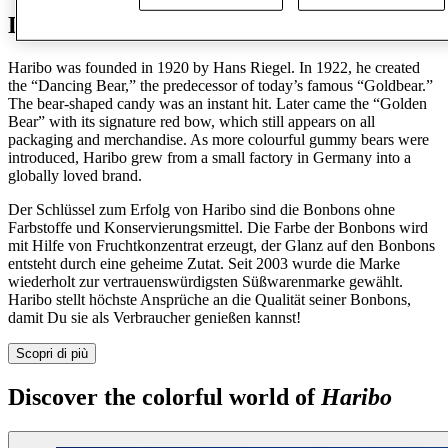
Discover Haribo
Haribo was founded in 1920 by Hans Riegel. In 1922, he created
the “Dancing Bear,” the predecessor of today’s famous “Goldbear.”
The bear-shaped candy was an instant hit. Later came the “Golden
Bear” with its signature red bow, which still appears on all
packaging and merchandise. As more colourful gummy bears were
introduced, Haribo grew from a small factory in Germany into a
globally loved brand.
Der Schlüssel zum Erfolg von Haribo sind die Bonbons ohne
Farbstoffe und Konservierungsmittel. Die Farbe der Bonbons wird
mit Hilfe von Fruchtkonzentrat erzeugt, der Glanz auf den Bonbons
entsteht durch eine geheime Zutat. Seit 2003 wurde die Marke
wiederholt zur vertrauenswürdigsten Süßwarenmarke gewählt.
Haribo stellt höchste Ansprüche an die Qualität seiner Bonbons,
damit Du sie als Verbraucher genießen kannst!
Scopri di più
Discover the colorful world of
Haribo