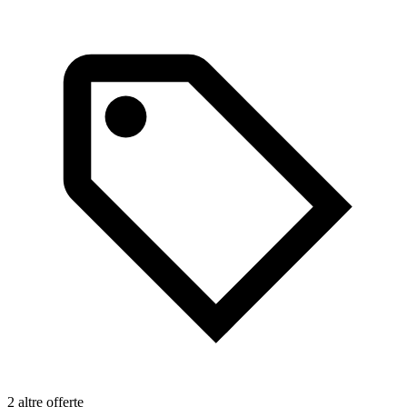
2 altre offerte
1