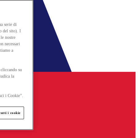
a serie di
 del sito). I
le nostre
on necessari
itiamo a
 cliccando su
iudica la
sci i Cookie”.
utti i cookie