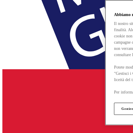
Abbiamo mo
Il nostro s
finalità. A
cookie non 
campagne di
non verrann
consultare 
Potete modi
“Gestisci i
liceità del
Per informa
Gestire