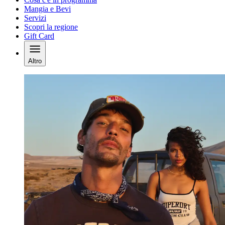
Mangia e Bevi
Servizi
Scopri la regione
Gift Card
Altro