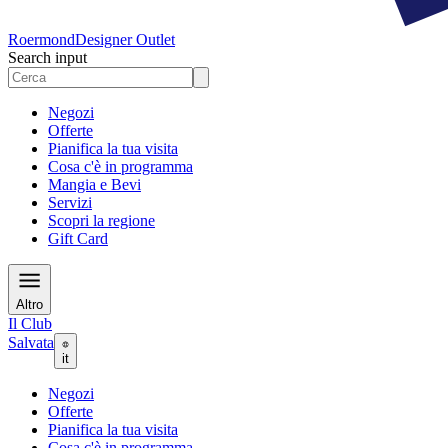
Roermond
Designer Outlet
Search input
Negozi
Offerte
Pianifica la tua visita
Cosa c'è in programma
Mangia e Bevi
Servizi
Scopri la regione
Gift Card
Altro
Il Club
Salvata
it
Negozi
Offerte
Pianifica la tua visita
Cosa c'è in programma