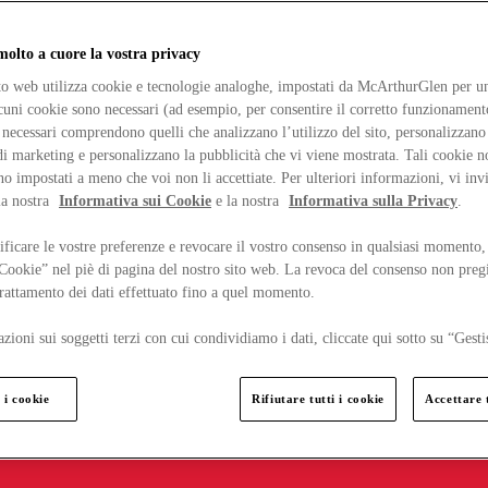
lto a cuore la vostra privacy
ito web utilizza cookie e tecnologie analoghe, impostati da McArthurGlen per un
lcuni cookie sono necessari (ad esempio, per consentire il corretto funzionamento
necessari comprendono quelli che analizzano l’utilizzo del sito, personalizzano 
 marketing e personalizzano la pubblicità che vi viene mostrata. Tali cookie n
o impostati a meno che voi non li accettiate. Per ulteriori informazioni, vi inv
la nostra
Informativa sui Cookie
e la nostra
Informativa sulla Privacy
.
ficare le vostre preferenze e revocare il vostro consenso in qualsiasi momento,
 Cookie” nel piè di pagina del nostro sito web. La revoca del consenso non preg
 trattamento dei dati effettuato fino a quel momento.
zioni sui soggetti terzi con cui condividiamo i dati, cliccate qui sotto su “Gesti
 i cookie
Rifiutare tutti i cookie
Accettare t