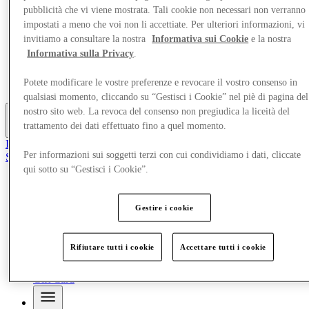
Offerte
pubblicità che vi viene mostrata. Tali cookie non necessari non verranno
Pianifica la tua visita
impostati a meno che voi non li accettiate. Per ulteriori informazioni, vi
Cosa c'è in programma
invitiamo a consultare la nostra
Informativa sui Cookie
e la nostra
Mangia e Bevi
Informativa sulla Privacy
.
Servizi
Scopri la regione
Potete modificare le vostre preferenze e revocare il vostro consenso in
Gift Card
qualsiasi momento, cliccando su “Gestisci i Cookie” nel piè di pagina del
nostro sito web. La revoca del consenso non pregiudica la liceità del
trattamento dei dati effettuato fino a quel momento.
Altro
Il Club
Per informazioni sui soggetti terzi con cui condividiamo i dati, cliccate
Salvata
it
qui sotto su “Gestisci i Cookie”.
Negozi
Offerte
Gestire i cookie
Pianifica la tua visita
Cosa c'è in programma
Mangia e Bevi
Rifiutare tutti i cookie
Accettare tutti i cookie
Servizi
Scopri la regione
Gift Card